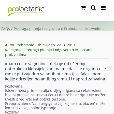
Skip
to
content
FAQs
Pretraga pitanja i odgovora o Probotanic proizvodima
Autor
Probotanic
Objavljeno: 22. 3. 2013
Kategorije:
Pretraga pitanja i odgovora o Probotanic
proizvodima
imam ceste vaginalne infekcije od ešerihije
enterokoka klebsijele,zanima me da li se origano ulje
moze piti zajedno sa antibioticima tj. cefaleksinom
kojije odredjen po antibiogramu..U napred zahvalna
Poštovana,
Istovremena primena ulja divljeg origana sa cefaleksinom
bila bi prejaka za crevnu floru i dobre bakterije. Ulje možete
uvesti pred kraj antibotske terapije.
Preporučujemo Vam origigano čaj, koji se (razblažen) može
koristiti za vaginalno ispiranje.
Pozdrav!