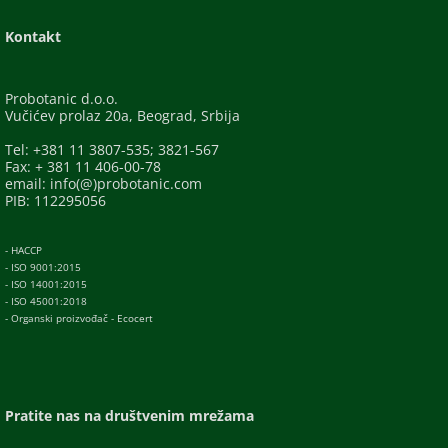
Kontakt
Probotanic d.o.o.
Vučićev prolaz 20a, Beograd, Srbija
Tel: +381 11 3807-535; 3821-567
Fax: + 381 11 406-00-78
email: info(@)probotanic.com
PIB: 112295056
- HACCP
- ISO 9001:2015
- ISO 14001:2015
- ISO 45001:2018
- Organski proizvođač - Ecocert
Pratite nas na društvenim mrežama