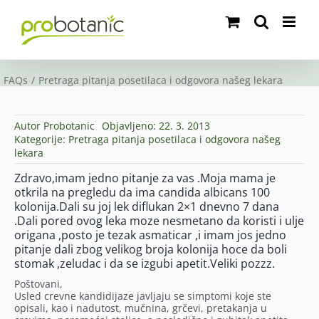
Skip
to
content
FAQs
Pretraga pitanja posetilaca i odgovora našeg lekara
Autor
Probotanic
Objavljeno: 22. 3. 2013
Kategorije:
Pretraga pitanja posetilaca i odgovora našeg
lekara
Zdravo,imam jedno pitanje za vas .Moja mama je
otkrila na pregledu da ima candida albicans 100
kolonija.Dali su joj lek diflukan 2×1 dnevno 7 dana
.Dali pored ovog leka moze nesmetano da koristi i ulje
origana ,posto je tezak asmaticar ,i imam jos jedno
pitanje dali zbog velikog broja kolonija hoce da boli
stomak ,zeludac i da se izgubi apetit.Veliki pozzz.
Poštovani,
Usled crevne kandidijaze javljaju se simptomi koje ste
opisali, kao i nadutost, mučnina, grčevi, pretakanja u