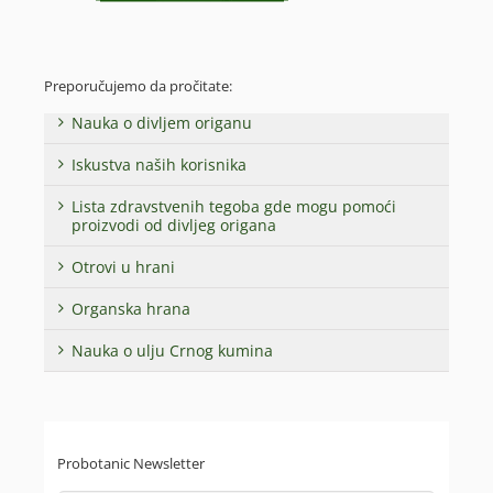
Preporučujemo da pročitate:
Nauka o divljem origanu
Iskustva naših korisnika
Lista zdravstvenih tegoba gde mogu pomoći
proizvodi od divljeg origana
Otrovi u hrani
Organska hrana
Nauka o ulju Crnog kumina
Probotanic Newsletter