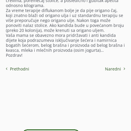
crevima, poremećaj stolice, a posledično i gubitak apetita
odnosno kilograma.
Za vreme terapije diflukanom bolje je da pije origano čaj,
koji znatno blaži od origano ulja i uz standardnu terapiju se
više preporučuje nego origano ulje. Nakon toga može
ponoviti nalaz stolice. Ako kandida bude u povećanom broju
(preko 20 kolonija), može krenuti sa origano uljem.
Vaša mama se obavezno mora pridržavati i anti kandida
dijete koja podrazumeva isključivanje šećera i namirnica
bogatih šećerom, belog brašna i proizvoda od belog brašna i
kvasca, mleka i mlečnih proizvoda (osim jogurta)…
Pozdrav!
Prethodni
Naredni