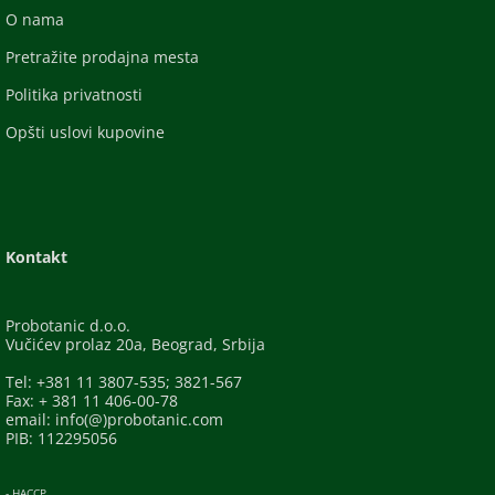
O nama
Pretražite prodajna mesta
Politika privatnosti
Opšti uslovi kupovine
Kontakt
Probotanic d.o.o.
Vučićev prolaz 20a, Beograd, Srbija
Tel: +381 11 3807-535; 3821-567
Fax: + 381 11 406-00-78
email: info(@)probotanic.com
PIB: 112295056
- HACCP