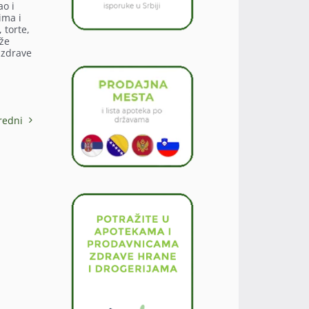
ao i
ima i
 torte,
ože
 zdrave
redni