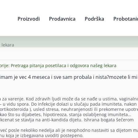
Proizvodi
Prodavnica
Podrška
Probotani
 lekara
orije:
Pretraga pitanja posetilaca i odgovora našeg lekara
imam je vec 4 meseca i sve sam probala i nista?mozete li mi
a za varenje. Kod zdravih ljudi može da se nađe u ustima, vaginaln
– u vidu spora. Do infekcije dolazi u slučaju pada imuniteta, nakon
kortikosteroida ), usled stresa, neuhranjenosti ili prekomerne upot
ao što su dijabetes, hipotireoza, stanja oslabljenog imuniteta…
 akcenat se stavlja na anti-kandida dijetu. Ishrana bogata šečerom
već posle nekoliko nedelja ali je neophodno nastaviti sa dijetom m
nu koja je izbegavana uvoditi postepeno.