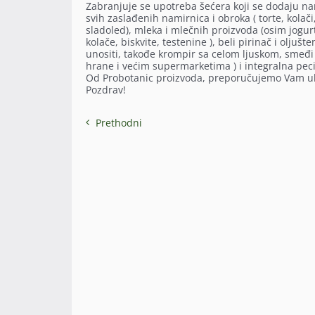
Zabranjuje se upotreba šećera koji se dodaju nami
svih zaslađenih namirnica i obroka ( torte, kolači
sladoled), mleka i mlečnih proizvoda (osim jogurta
kolače, biskvite, testenine ), beli pirinač i olju
unositi, takođe krompir sa celom ljuskom, smeđi 
hrane i većim supermarketima ) i integralna peci
Od Probotanic proizvoda, preporučujemo Vam ulj
Pozdrav!
Prethodni