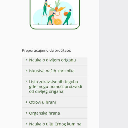
Preporučujemo da pročitate:
Nauka o divljem origanu
Iskustva naših korisnika
Lista zdravstvenih tegoba
gde mogu pomoći proizvodi
od divljeg origana
Otrovi u hrani
Organska hrana
Nauka o ulju Crnog kumina