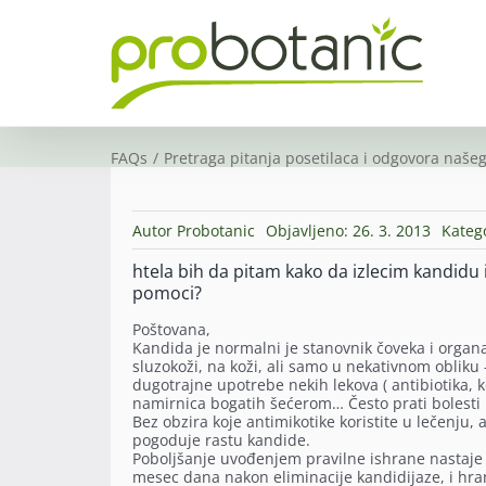
Skip
to
content
FAQs
Pretraga pitanja posetilaca i odgovora našeg
Autor
Probotanic
Objavljeno: 26. 3. 2013
Kateg
htela bih da pitam kako da izlecim kandidu 
pomoci?
Poštovana,
Kandida je normalni je stanovnik čoveka i organ
sluzokoži, na koži, ali samo u nekativnom obliku 
dugotrajne upotrebe nekih lekova ( antibiotika, 
namirnica bogatih šećerom… Često prati bolesti k
Bez obzira koje antimikotike koristite u lečenju,
pogoduje rastu kandide.
Poboljšanje uvođenjem pravilne ishrane nastaje 
mesec dana nakon eliminacije kandidijaze, i hra