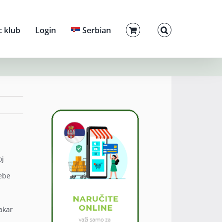
c klub
Login
Serbian
oj
rebe
akar