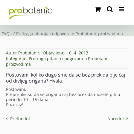
Skip
to
content
FAQs
Pretraga pitanja i odgovora o Probotanic proizvodima
Autor
Probotanic
Objavljeno: 16. 4. 2013
Kategorije:
Pretraga pitanja i odgovora o Probotanic
proizvodima
Poštovani, koliko dugo sme da se bez prekida pije čaj
od divljeg origana? Hvala
Poštovani,
Preporuke su da se origano čaj bez prekida možete piti u
periodu 10 – 15 dana.
Pozdrav!
Prethodni
Naredni