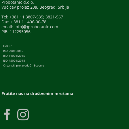
Probotanic d.o.o.
Vučićev prolaz 20a, Beograd, Srbija
Tel: +381 11 3807-535; 3821-567
Fax: + 381 11 406-00-78
email: info(@)probotanic.com
PIB: 112295056
- HACCP
- ISO 9001:2015
- ISO 14001:2015
- ISO 45001:2018
- Organski proizvođač - Ecocert
Pratite nas na društvenim mrežama