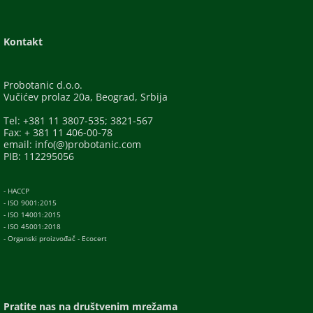
Kontakt
Probotanic d.o.o.
Vučićev prolaz 20a, Beograd, Srbija
Tel: +381 11 3807-535; 3821-567
Fax: + 381 11 406-00-78
email: info(@)probotanic.com
PIB: 112295056
- HACCP
- ISO 9001:2015
- ISO 14001:2015
- ISO 45001:2018
- Organski proizvođač - Ecocert
Pratite nas na društvenim mrežama