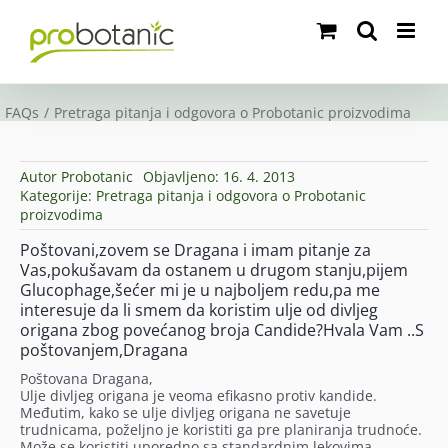
Skip
to
content
FAQs
Pretraga pitanja i odgovora o Probotanic proizvodima
Autor
Probotanic
Objavljeno: 16. 4. 2013
Kategorije:
Pretraga pitanja i odgovora o Probotanic
proizvodima
Poštovani,zovem se Dragana i imam pitanje za
Vas,pokušavam da ostanem u drugom stanju,pijem
Glucophage,šećer mi je u najboljem redu,pa me
interesuje da li smem da koristim ulje od divljeg
origana zbog povećanog broja Candide?Hvala Vam ..S
poštovanjem,Dragana
Poštovana Dragana,
Ulje divljeg origana je veoma efikasno protiv kandide.
Međutim, kako se ulje divljeg origana ne savetuje
trudnicama, poželjno je koristiti ga pre planiranja trudnoće.
Može se koristiti uporedno sa standardnim lekovima.