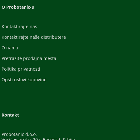
O Probotanic-u
Kontaktirajte nas
Kontaktirajte naše distributere
O nama
Pretražite prodajna mesta
Politika privatnosti
Opšti uslovi kupovine
Kontakt
Probotanic d.o.o.
Vučićev prolaz 20a, Beograd, Srbija