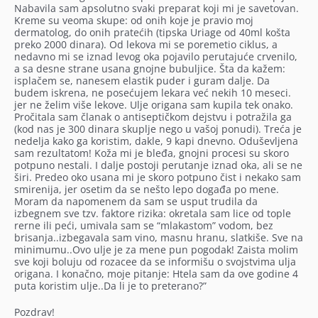
Nabavila sam apsolutno svaki preparat koji mi je savetovan.
Kreme su veoma skupe: od onih koje je pravio moj
dermatolog, do onih pratećih (tipska Uriage od 40ml košta
preko 2000 dinara). Od lekova mi se poremetio ciklus, a
nedavno mi se iznad levog oka pojavilo perutajuće crvenilo,
a sa desne strane usana gnojne bubuljice. Šta da kažem:
isplačem se, nanesem elastik puder i guram dalje. Da
budem iskrena, ne posećujem lekara već nekih 10 meseci.
jer ne želim više lekove. Ulje origana sam kupila tek onako.
Pročitala sam članak o antiseptičkom dejstvu i potražila ga
(kod nas je 300 dinara skuplje nego u vašoj ponudi). Treća je
nedelja kako ga koristim, dakle, 9 kapi dnevno. Oduševljena
sam rezultatom! Koža mi je bleđa, gnojni procesi su skoro
potpuno nestali. I dalje postoji perutanje iznad oka, ali se ne
širi. Predeo oko usana mi je skoro potpuno čist i nekako sam
smirenija, jer osetim da se nešto lepo događa po mene.
Moram da napomenem da sam se usput trudila da
izbegnem sve tzv. faktore rizika: okretala sam lice od tople
rerne ili peći, umivala sam se “mlakastom” vodom, bez
brisanja..izbegavala sam vino, masnu hranu, slatkiše. Sve na
minimumu..Ovo ulje je za mene pun pogodak! Zaista molim
sve koji boluju od rozacee da se informišu o svojstvima ulja
origana. I konačno, moje pitanje: Htela sam da ove godine 4
puta koristim ulje..Da li je to preterano?”
Pozdrav!