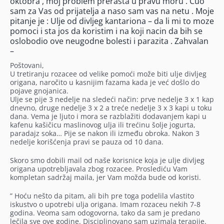
oktobra , moj problem prerasta u pravu moru . Cuo
sam za Vas od prijatelja a naso sam vas na netu . Moje
pitanje je : Ulje od divljeg kantariona – da li mi to moze
pomoci i sta jos da koristim i na koji nacin da bih se
oslobodio ove neugodne bolesti i parazita . Zahvalan
–
Poštovani,
U tretiranju rozacee od velike pomoći može biti ulje divljeg
origana, naročito u kasnijim fazama kada je već došlo do
pojave gnojanica.
Ulje se pije 3 nedelje na sledeći način: prve nedelje 3 x 1 kap
dnevno, druge nedelje 3 x 2 a treće nedelje 3 x 3 kapi u toku
dana. Vema je ljuto i mora se razblažiti dodavanjem kapi u
kafenu kašičicu maslinovog ulja ili trećinu šolje jogurta,
paradajz soka… Pije se nakon ili između obroka. Nakon 3
nedelje korišćenja pravi se pauza od 10 dana.
Skoro smo dobili mail od naše korisnice koja je ulje divljeg
origana upotrebljavala zbog rozacee. Proslediću Vam
kompletan sadržaj maila, jer Vam možda bude od koristi.
” Hoću nešto da pitam, ali bih pre toga podelila vlastito
iskustvo o upotrebi ulja origana. Imam rozaceu nekih 7-8
godina. Veoma sam odogovorna, tako da sam je predano
lečila sve ove godine. Disciplinovano sam uzimala terapije.