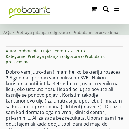
Skip
to
content
FAQs
Pretraga pitanja i odgovora o Probotanic proizvodima
Autor
Probotanic
Objavljeno: 16. 4. 2013
Kategorije:
Pretraga pitanja i odgovora o Probotanic
proizvodima
Dobro vam jutro-dan ! Imam heliko bakteriju rozacea
2,5 godina i probao sam bukvalno SVE . Nakon
koristenja antibiotika 3-4 sedmice , osip i crvenilo na
licu ( oko usta ,na nosu i ispod ociju) se povuce ali
kasnije se ponovo pojavi . Koristim takodje
kantarionovo ulje ( za unutrasnju upotrebu ) i mazem
sa Rozamet ( preko dana ) i Ichtyol ( navece ) . Dolazio
sam kod dermatologa na Vma , klinicki centar ,
privatnih …. Ali za sada bez rezultata. Uporan sam i ne
odustajem ali kada dodju topli dani od maja do