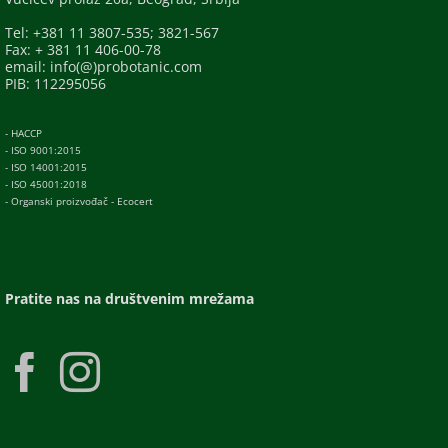
Tel: +381 11 3807-535; 3821-567
Fax: + 381 11 406-00-78
email: info(@)probotanic.com
PIB: 112295056
- HACCP
- ISO 9001:2015
- ISO 14001:2015
- ISO 45001:2018
- Organski proizvođač - Ecocert
Pratite nas na društvenim mrežama