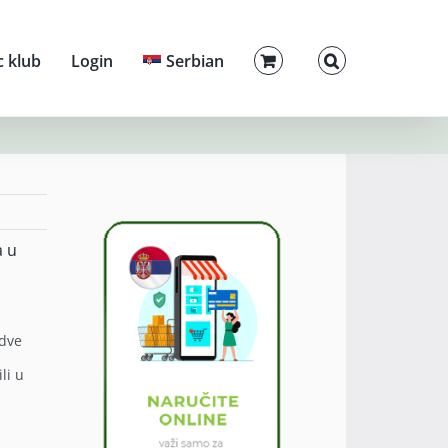
c klub
Login
Serbian
a u
 dve
li u