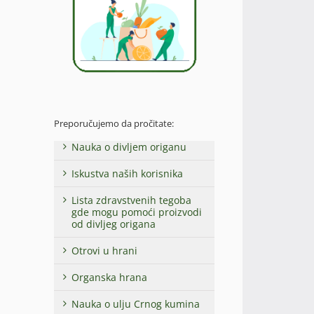
Preporučujemo da pročitate:
Nauka o divljem origanu
Iskustva naših korisnika
Lista zdravstvenih tegoba
gde mogu pomoći proizvodi
od divljeg origana
Otrovi u hrani
Organska hrana
Nauka o ulju Crnog kumina