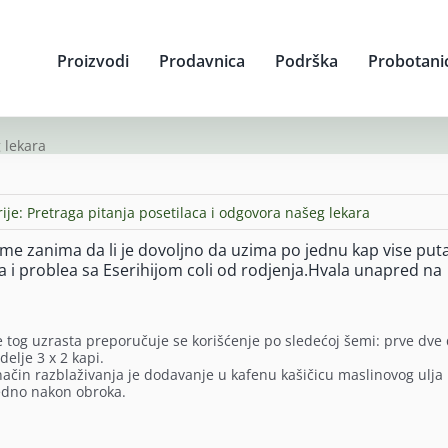
Proizvodi
Prodavnica
Podrška
Probotani
 lekara
ije:
Pretraga pitanja posetilaca i odgovora našeg lekara
a me zanima da li je dovoljno da uzima po jednu kap vise put
 i problea sa Eserihijom coli od rodjenja.Hvala unapred na
ce tog uzrasta preporučuje se korišćenje po sledećoj šemi: prve dve
elje 3 x 2 kapi.
 način razblaživanja je dodavanje u kafenu kašičicu maslinovog ulja i
redno nakon obroka.