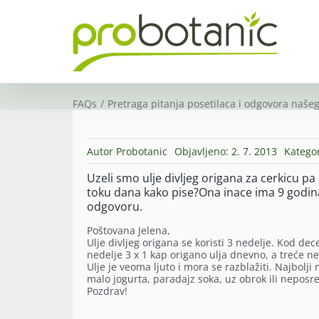
Skip
to
content
FAQs
Pretraga pitanja posetilaca i odgovora našeg
Autor
Probotanic
Objavljeno: 2. 7. 2013
Kategor
Uzeli smo ulje divljeg origana za cerkicu p
toku dana kako pise?Ona inace ima 9 godina
odgovoru.
Poštovana Jelena,
Ulje divljeg origana se koristi 3 nedelje. Kod de
nedelje 3 x 1 kap origano ulja dnevno, a treće ned
Ulje je veoma ljuto i mora se razblažiti. Najbolji
malo jogurta, paradajz soka, uz obrok ili nepos
Pozdrav!