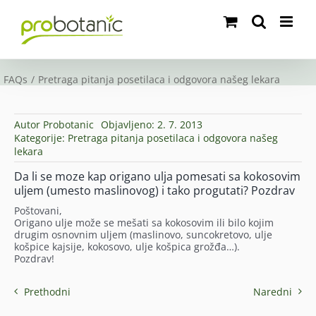
Skip
to
content
FAQs
Pretraga pitanja posetilaca i odgovora našeg lekara
Autor
Probotanic
Objavljeno: 2. 7. 2013
Kategorije:
Pretraga pitanja posetilaca i odgovora našeg
lekara
Da li se moze kap origano ulja pomesati sa kokosovim
uljem (umesto maslinovog) i tako progutati? Pozdrav
Poštovani,
Origano ulje može se mešati sa kokosovim ili bilo kojim
drugim osnovnim uljem (maslinovo, suncokretovo, ulje
košpice kajsije, kokosovo, ulje košpica grožđa…).
Pozdrav!
Prethodni
Naredni