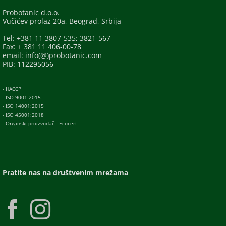
Probotanic d.o.o.
Vučićev prolaz 20a, Beograd, Srbija
Tel: +381 11 3807-535; 3821-567
Fax: + 381 11 406-00-78
email: info(@)probotanic.com
PIB: 112295056
- HACCP
- ISO 9001:2015
- ISO 14001:2015
- ISO 45001:2018
- Organski proizvođač - Ecocert
Pratite nas na društvenim mrežama