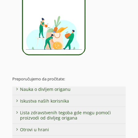
Preporučujemo da pročitate:
Nauka o divljem origanu
Iskustva naših korisnika
Lista zdravstvenih tegoba gde mogu pomoći
proizvodi od divljeg origana
Otrovi u hrani