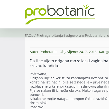
Skip
to
content
FAQs
Pretraga pitanja i odgovora o Probotanic pr
Autor
Probotanic
Objavljeno: 24. 7. 2013
Kateg
Da li se uljem origana moze leciti vaginaln
crevnu kandidu.
Poštovana,
Origano ulje se koristi za kandidijazu bez obzira 
koristi na isti način: pije se 3 nedelje – prve ned
razblažene u kafenoj kašičici maslinovog ulja ili 
Pije se nakon ili između obroka. Nakon toga se 
ponoviti.
Nikako ne mojte natapati tampon čak ni razblažen
dosta blaži.
Pozdrav!