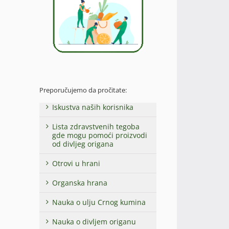
Preporučujemo da pročitate:
Iskustva naših korisnika
Lista zdravstvenih tegoba
gde mogu pomoći proizvodi
od divljeg origana
Otrovi u hrani
Organska hrana
Nauka o ulju Crnog kumina
Nauka o divljem origanu