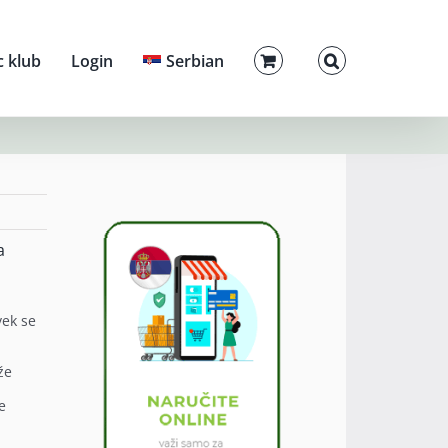
c klub
Login
Serbian
a
vek se
že
e