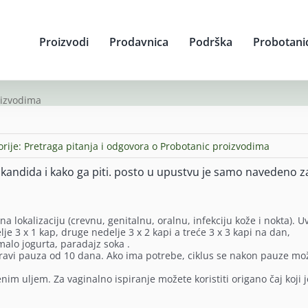
Proizvodi
Prodavnica
Podrška
Probotani
oizvodima
orije:
Pretraga pitanja i odgovora o Probotanic proizvodima
a kandida i kako ga piti. posto u upustvu je samo navedeno z
na lokalizaciju (crevnu, genitalnu, oralnu, infekciju kože i nokta). U
elje 3 x 1 kap, druge nedelje 3 x 2 kapi a treće 3 x 3 kapi na dan,
malo jogurta, paradajz soka .
pravi pauza od 10 dana. Ako ima potrebe, ciklus se nakon pauze mo
im uljem. Za vaginalno ispiranje možete koristiti origano čaj koji j