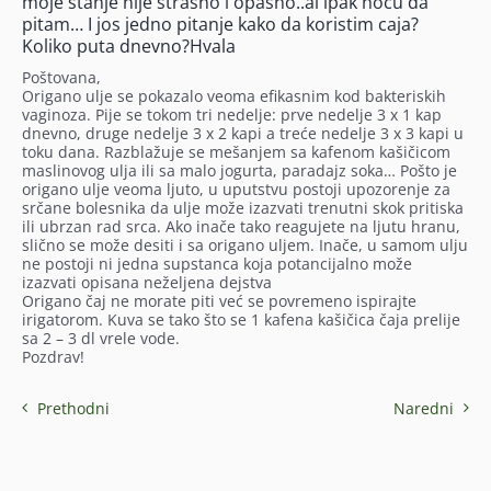
moje stanje nije strasno i opasno..al ipak hocu da
pitam… I jos jedno pitanje kako da koristim caja?
Koliko puta dnevno?Hvala
Poštovana,
Origano ulje se pokazalo veoma efikasnim kod bakteriskih
vaginoza. Pije se tokom tri nedelje: prve nedelje 3 x 1 kap
dnevno, druge nedelje 3 x 2 kapi a treće nedelje 3 x 3 kapi u
toku dana. Razblažuje se mešanjem sa kafenom kašičicom
maslinovog ulja ili sa malo jogurta, paradajz soka… Pošto je
origano ulje veoma ljuto, u uputstvu postoji upozorenje za
srčane bolesnika da ulje može izazvati trenutni skok pritiska
ili ubrzan rad srca. Ako inače tako reagujete na ljutu hranu,
slično se može desiti i sa origano uljem. Inače, u samom ulju
ne postoji ni jedna supstanca koja potancijalno može
izazvati opisana neželjena dejstva
Origano čaj ne morate piti već se povremeno ispirajte
irigatorom. Kuva se tako što se 1 kafena kašičica čaja prelije
sa 2 – 3 dl vrele vode.
Pozdrav!
Prethodni
Naredni