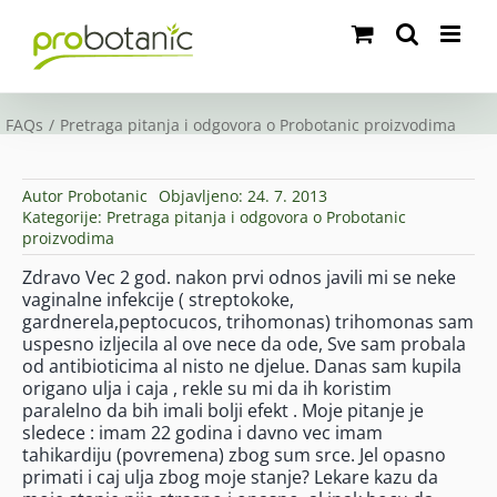
Skip
to
content
FAQs
Pretraga pitanja i odgovora o Probotanic proizvodima
Autor
Probotanic
Objavljeno: 24. 7. 2013
Kategorije:
Pretraga pitanja i odgovora o Probotanic
proizvodima
Zdravo Vec 2 god. nakon prvi odnos javili mi se neke
vaginalne infekcije ( streptokoke,
gardnerela,peptocucos, trihomonas) trihomonas sam
uspesno izljecila al ove nece da ode, Sve sam probala
od antibioticima al nisto ne djelue. Danas sam kupila
origano ulja i caja , rekle su mi da ih koristim
paralelno da bih imali bolji efekt . Moje pitanje je
sledece : imam 22 godina i davno vec imam
tahikardiju (povremena) zbog sum srce. Jel opasno
primati i caj ulja zbog moje stanje? Lekare kazu da