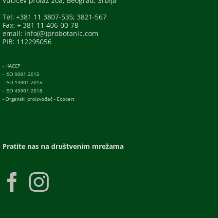
Vučićev prolaz 20a, Beograd, Srbija
Tel: +381 11 3807-535; 3821-567
Fax: + 381 11 406-00-78
email: info(@)probotanic.com
PIB: 112295056
- HACCP
- ISO 9001:2015
- ISO 14001:2015
- ISO 45001:2018
- Organski proizvođač - Ecocert
Pratite nas na društvenim mrežama