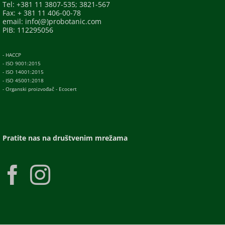
Tel: +381 11 3807-535; 3821-567
Fax: + 381 11 406-00-78
email: info(@)probotanic.com
PIB: 112295056
- HACCP
- ISO 9001:2015
- ISO 14001:2015
- ISO 45001:2018
- Organski proizvođač - Ecocert
Pratite nas na društvenim mrežama