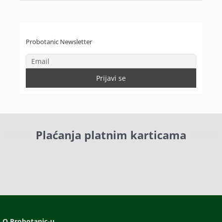
Probotanic Newsletter
Plaćanja platnim karticama
O Probotanic-u