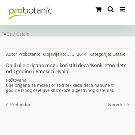
Skip
to
content
FAQs
Ostalo
Autor
Probotanic
Objavljeno: 3. 3. 2014
Kategorije:
Ostalo
Da li ulje origana mogu koristiti deca?Konkretno dete
od 1godinu i 6meseci.Hvala
Poštovana,
ulje origana se može koristiti tek kada deca napune tri
godine (zbog osetljive sluzokože digestivnog sistema).
Prethodni
Naredni