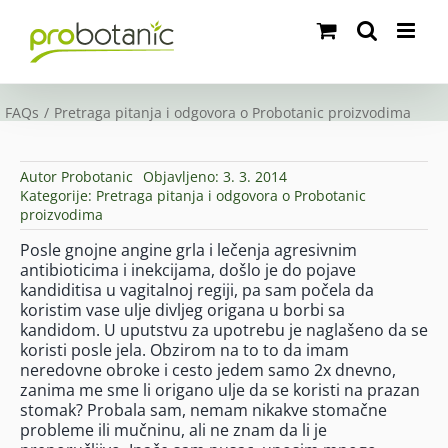
Skip
to
content
FAQs
Pretraga pitanja i odgovora o Probotanic proizvodima
Autor
Probotanic
Objavljeno: 3. 3. 2014
Kategorije:
Pretraga pitanja i odgovora o Probotanic
proizvodima
Posle gnojne angine grla i lečenja agresivnim
antibioticima i inekcijama, došlo je do pojave
kandiditisa u vagitalnoj regiji, pa sam počela da
koristim vase ulje divljeg origana u borbi sa
kandidom. U uputstvu za upotrebu je naglašeno da se
koristi posle jela. Obzirom na to to da imam
neredovne obroke i cesto jedem samo 2x dnevno,
zanima me sme li origano ulje da se koristi na prazan
stomak? Probala sam, nemam nikakve stomačne
probleme ili mučninu, ali ne znam da li je