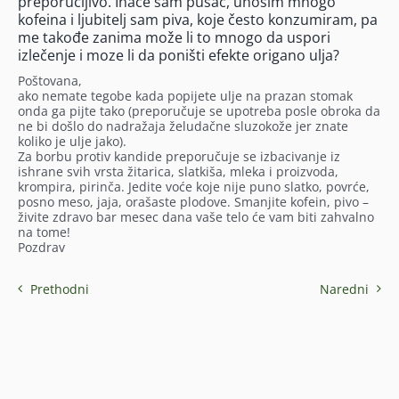
preporučljivo. Inače sam pusac, unosim mnogo
kofeina i ljubitelj sam piva, koje često konzumiram, pa
me takođe zanima može li to mnogo da uspori
izlečenje i moze li da poništi efekte origano ulja?
Poštovana,
ako nemate tegobe kada popijete ulje na prazan stomak
onda ga pijte tako (preporučuje se upotreba posle obroka da
ne bi došlo do nadražaja želudačne sluzokože jer znate
koliko je ulje jako).
Za borbu protiv kandide preporučuje se izbacivanje iz
ishrane svih vrsta žitarica, slatkiša, mleka i proizvoda,
krompira, pirinča. Jedite voće koje nije puno slatko, povrće,
posno meso, jaja, orašaste plodove. Smanjite kofein, pivo –
živite zdravo bar mesec dana vaše telo će vam biti zahvalno
na tome!
Pozdrav
Prethodni
Naredni