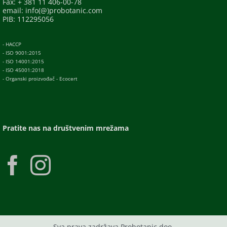
Fax: + 381 11 406-00-78
email: info(@)probotanic.com
PIB: 112295056
- HACCP
- ISO 9001:2015
- ISO 14001:2015
- ISO 45001:2018
- Organski proizvođač - Ecocert
Pratite nas na društvenim mrežama
Sva prava zadržava Probotanic doo.