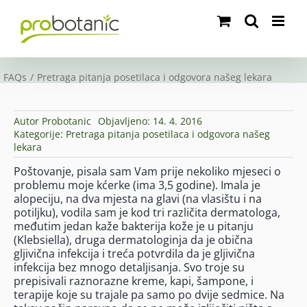
Skip
to
content
FAQs
Pretraga pitanja posetilaca i odgovora našeg lekara
Autor
Probotanic
Objavljeno: 14. 4. 2016
Kategorije:
Pretraga pitanja posetilaca i odgovora našeg
lekara
Poštovanje, pisala sam Vam prije nekoliko mjeseci o
problemu moje kćerke (ima 3,5 godine). Imala je
alopeciju, na dva mjesta na glavi (na vlasištu i na
potiljku), vodila sam je kod tri različita dermatologa,
međutim jedan kaže bakterija kože je u pitanju
(Klebsiella), druga dermatologinja da je obična
gljivična infekcija i treća potvrdila da je gljivična
infekcija bez mnogo detaljisanja. Svo troje su
prepisivali raznorazne kreme, kapi, šampone, i
terapije koje su trajale pa samo po dvije sedmice. Na