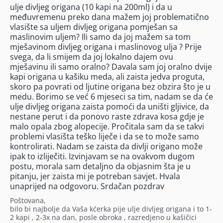
ulje divljeg origana (10 kapi na 200ml) i da u
međuvremenu preko dana mažem joj problematično
vlasište sa uljem divljeg origana pomješan sa
maslinovim uljem? Ili samo da joj mažem sa tom
mješavinom divljeg origana i maslinovog ulja ? Prije
svega, da li smijem da joj lokalno dajem ovu
mješavinu ili samo oralno? Davala sam joj oralno dvije
kapi origana u kašiku meda, ali zaista jedva proguta,
skoro pa povrati od ljutine origana bez obzira što je u
medu. Borimo se već 6 mjeseci sa tim, nadam se da će
ulje divljeg origana zaista pomoći da uništi gljivice, da
nestane perut i da ponovo raste zdrava kosa gdje je
malo opala zbog alopecije. Pročitala sam da se takvi
problemi vlasišta teško liječe i da se to može samo
kontrolirati. Nadam se zaista da divlji origano može
ipak to izliječiti. Izvinjavam se na ovakvom dugom
postu, morala sam detaljno da objasnim šta je u
pitanju, jer zaista mi je potreban savjet. Hvala
unaprijed na odgovoru. Srdačan pozdrav
Poštovana,
bilo bi najbolje da Vaša kćerka pije ulje divljeg origana i to 1-
2 kapi , 2-3x na dan, posle obroka , razredjeno u kašičici