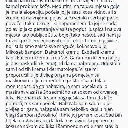
takav način naravno da se ne može izliječiti ništa a
kamol problem kože. Međutim, na ta dva mjesta gdje
je imala alopeciju, počela joj je rasti kosa vidno, ali s
vremena na vrijeme pojavi se crvenilo i svrbi je pa se
povuče i tako u krug. Da napomenem da joj se sada
pojavilo jako perutanje vlasišta poput ljuspica i na dva
mjesta kao bubljice žute boje (tako nešto), sad nam je
to veći problem. Vjerovatno je uzrok tome te gljivice.
Koristila smo zaista sve moguće, kokosovo ulje,
Mikoseb šampon, Daktanol kremu, Exoderil kremu i
kapi, Eucerin kremu Urea 2%, Garamicin kremu (al joj
je bas naskodila krema) itd da ne nabrajam. Odustala
sam i od tih krema i dermatologa. Vi ste mi
preporučili ulje divljeg origana pomješan sa
maslinovim uljem, međutim pošto nisam bila u
mogućnosti da ga nabavim, ja sam počela da joj
masiram vlasište 3x sedmično sa sokom od crvenog
luka. Ne znam da li sam pogriješila sa tim i da li će
pomoći, tek sam počela. Nabavila sam sada i ulje
divljeg origana, nakapala sam nekoliko kapi u njen
blagi šampon (Becolino) i time joj perem kosu. Sad bih
htjela da Vas pitam, da li da nastavim da joj perem
kosu sa sokom od luka i šamponom gdje sam stavila