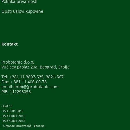
Politika privatnosti
Opšti uslovi kupovine
Kontakt
Probotanic d.o.o.
Vučićev prolaz 20a, Beograd, Srbija
Tel: +381 11 3807-535; 3821-567
Fax: + 381 11 406-00-78
email: info(@)probotanic.com
PIB: 112295056
- HACCP
- ISO 9001:2015
- ISO 14001:2015
- ISO 45001:2018
- Organski proizvođač - Ecocert