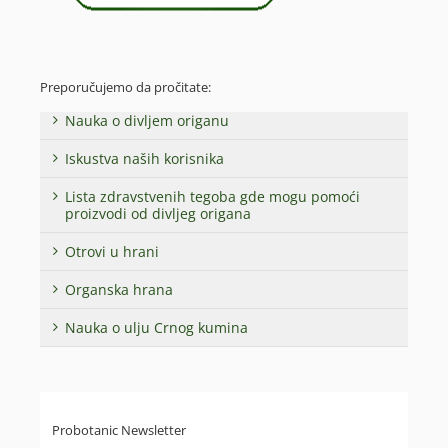
Preporučujemo da pročitate:
Nauka o divljem origanu
Iskustva naših korisnika
Lista zdravstvenih tegoba gde mogu pomoći
proizvodi od divljeg origana
Otrovi u hrani
Organska hrana
Nauka o ulju Crnog kumina
Probotanic Newsletter