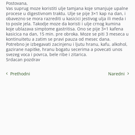
Postovana,
Vas suprug moze koristiti ulje tamjana koje smanjuje upalne
procese u digestivnom traktu. Ulje se pije 3×1 kap na dan, i
obavezno se mora razrediti u kasicici jestivog ulja ili meda i
to posle jela. Takodje moze da koristi i ulje crnog kumina
koje ublazava simptome gastritisa. Ono se pije 3×1 kafena
kasicica na dan, 15 min. pre obroka. Moze se piti 3 meseca u
kontinuitetu a zatim se pravi pauza od mesec dana.
Potrebno je izbegavati zacinjenu i ljutu hranu, kafu, alkohol,
gazirane napitke, hranu bogatu secerima a povecati unos
svezeg voca i povrca, bele ribe i zitarica.
Srdacan pozdrav
Prethodni
Naredni