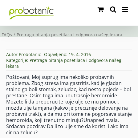
Skip
to
content
FAQs
Pretraga pitanja posetilaca i odgovora našeg lekara
Autor
Probotanic
Objavljeno: 19. 4. 2016
Kategorije:
Pretraga pitanja posetilaca i odgovora našeg
lekara
Poštovani, Moj suprug ima nekoliko probavnih
problema. Zbog stresa ima gastritis, kad je gladan
stalno ga boli stomak, zeludac, kad nesto pojede – bol
prestane. Osim toga ima unutrasnje hemoroide.
Mozete li da preporucite koje ulje ce mu pomoci,
mozda ulje tamjana (kakvo je preciznije delovanje na
probavni trakt), a da mu pri tome ne pogorsava stanje
hemoroida, koji trenutno miruju?Unapred hvala,
Srdacan pozdrav Da li to ulje sme da koristi i ako ima
cir na zelucu?