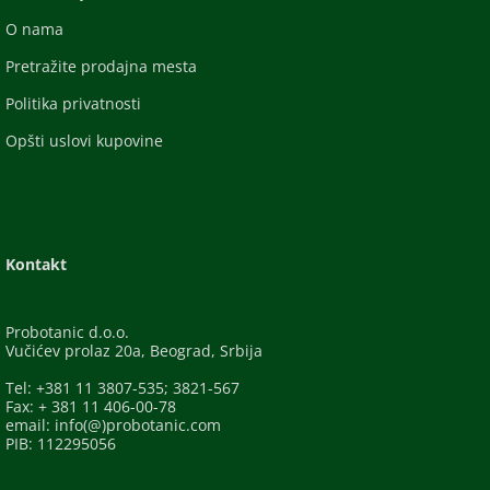
O nama
Pretražite prodajna mesta
Politika privatnosti
Opšti uslovi kupovine
Kontakt
Probotanic d.o.o.
Vučićev prolaz 20a, Beograd, Srbija
Tel: +381 11 3807-535; 3821-567
Fax: + 381 11 406-00-78
email: info(@)probotanic.com
PIB: 112295056