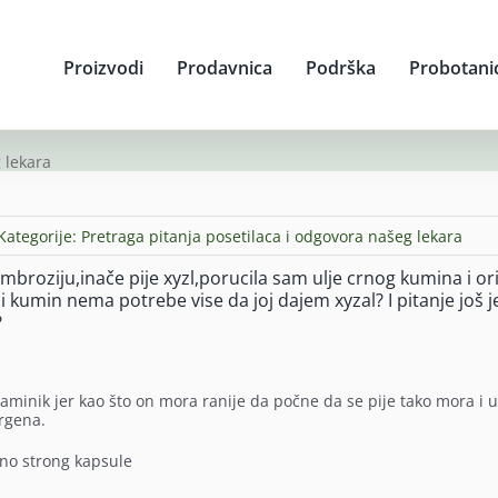
Proizvodi
Prodavnica
Podrška
Probotani
 lekara
Kategorije:
Pretraga pitanja posetilaca i odgovora našeg lekara
mbroziju,inače pije xyzl,porucila sam ulje crnog kumina i o
ni kumin nema potrebe vise da joj dajem xyzal? I pitanje još 
?
aminik jer kao što on mora ranije da počne da se pije tako mora i u
rgena.
ano strong kapsule