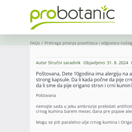
Skip
to
content
FAQs
Pretraga pitanja posetilaca i odgovora našeg
Autor
Stručni saradnik
Objavljeno: 31. 8. 2024
Poštovana, Dete 10godina ima alergiju na a
strong kapsule. Da li kada počne da pije cr
da li sme da pije origano stron i crni kumin
Poštovana
nemojte sada u jeku ambrozije prekidati antihist
crnog kumina barem mesec dana pre pojave ale
Mogu se piti paralelno ulje crnog kumina i Orig