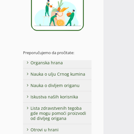
Preporučujemo da pročitate:
Organska hrana
Nauka o ulju Crnog kumina
Nauka o divljem origanu
Iskustva naših korisnika
Lista zdravstvenih tegoba
gde mogu pomoći proizvodi
od divljeg origana
Otrovi u hrani