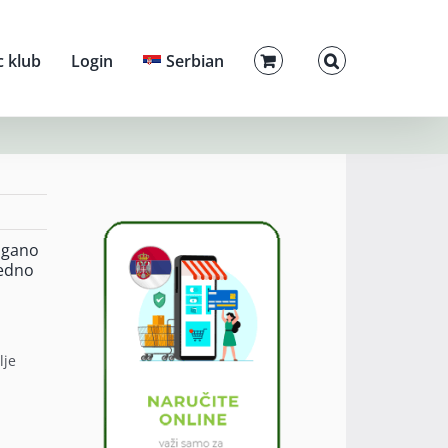
c klub
Login
Serbian
rigano
jedno
lje