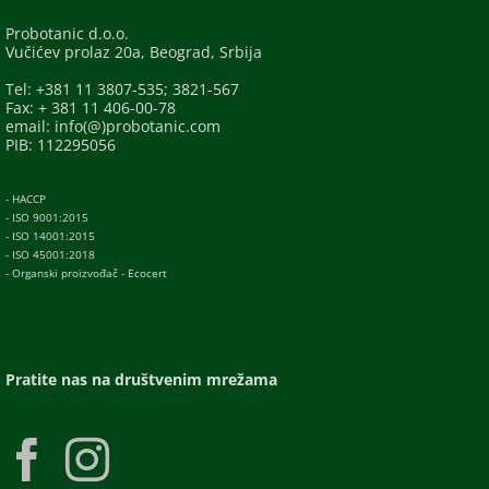
Probotanic d.o.o.
Vučićev prolaz 20a, Beograd, Srbija
Tel: +381 11 3807-535; 3821-567
Fax: + 381 11 406-00-78
email: info(@)probotanic.com
PIB: 112295056
- HACCP
- ISO 9001:2015
- ISO 14001:2015
- ISO 45001:2018
- Organski proizvođač - Ecocert
Pratite nas na društvenim mrežama