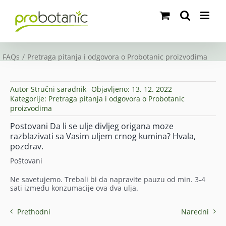
Skip
to
content
FAQs
Pretraga pitanja i odgovora o Probotanic proizvodima
Autor
Stručni saradnik
Objavljeno: 13. 12. 2022
Kategorije:
Pretraga pitanja i odgovora o Probotanic
proizvodima
Postovani Da li se ulje divljeg origana moze
razblazivati sa Vasim uljem crnog kumina? Hvala,
pozdrav.
Poštovani
Ne savetujemo. Trebali bi da napravite pauzu od min. 3-4
sati između konzumacije ova dva ulja.
Prethodni
Naredni