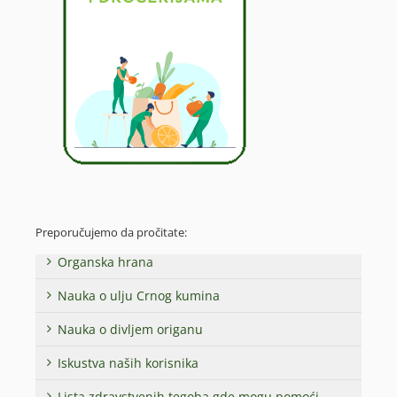
Preporučujemo da pročitate:
Organska hrana
Nauka o ulju Crnog kumina
Nauka o divljem origanu
Iskustva naših korisnika
Lista zdravstvenih tegoba gde mogu pomoći