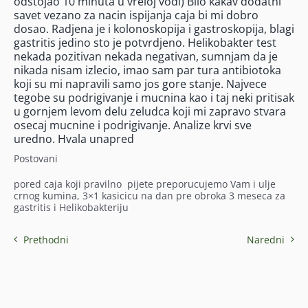
odstojao 10 minuta u vreloj vodi) Bilo kakav dodatni
savet vezano za nacin ispijanja caja bi mi dobro
dosao. Radjena je i kolonoskopija i gastroskopija, blagi
gastritis jedino sto je potvrdjeno. Helikobakter test
nekada pozitivan nekada negativan, sumnjam da je
nikada nisam izlecio, imao sam par tura antibiotoka
koji su mi napravili samo jos gore stanje. Najvece
tegobe su podrigivanje i mucnina kao i taj neki pritisak
u gornjem levom delu zeludca koji mi zapravo stvara
osecaj mucnine i podrigivanje. Analize krvi sve
uredno. Hvala unapred
Postovani
pored caja koji pravilno pijete preporucujemo Vam i ulje
crnog kumina, 3×1 kasicicu na dan pre obroka 3 meseca za
gastritis i Helikobakteriju
Prethodni
Naredni