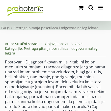
Skip
to
content
FAQs
Pretraga pitanja posetilaca i odgovora našeg lekara
Autor
Stručni saradnik
Objavljeno: 21. 6. 2023
Kategorije:
Pretraga pitanja posetilaca i odgovora našeg
lekara
Postovani, Dijagnostifikovan mi je iritabilni kolon,
medjutim sumnjam u tacnost dijagnoze jer godinama
unazad imam probleme sa zeludcem, blagi gastritis,
helikobakter, nadimanje, podrigivanje, mucnina,
spodbijanje u gornjem levom delu zeludca koje tera
na podrigivanje (mucninu). Poceo bih da bih vas caj
od divljeg origana jer sumnjam da sam zarazen nekim
bakterijama, parazitima u samoj zeludacnoj sluznici
pa me zanima koliko dugo smem da pijem caj i da li je
u redu 3 puta dnevno par sati nakon obroka? (Caj