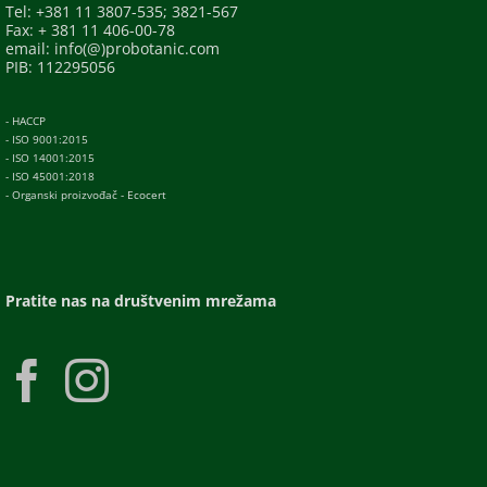
Tel: +381 11 3807-535; 3821-567
Fax: + 381 11 406-00-78
email: info(@)probotanic.com
PIB: 112295056
- HACCP
- ISO 9001:2015
- ISO 14001:2015
- ISO 45001:2018
- Organski proizvođač - Ecocert
Pratite nas na društvenim mrežama