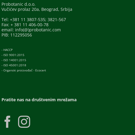
Probotanic d.o.o.
Vučićev prolaz 20a, Beograd, Srbija
Tel: +381 11 3807-535; 3821-567
Fax: + 381 11 406-00-78
email: info(@)probotanic.com
PIB: 112295056
- HACCP
- ISO 9001:2015
- ISO 14001:2015
- ISO 45001:2018
- Organski proizvođač - Ecocert
Pratite nas na društvenim mrežama