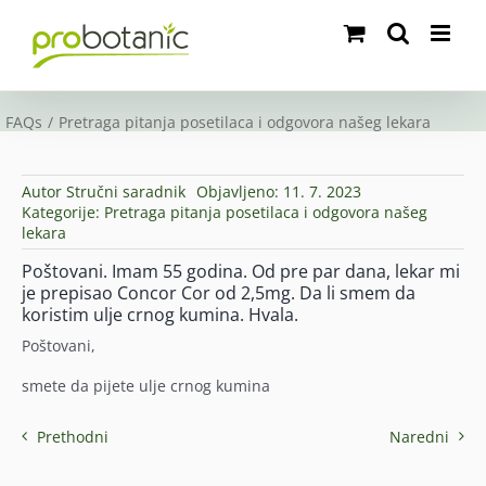
Skip
to
content
FAQs
Pretraga pitanja posetilaca i odgovora našeg lekara
Autor
Stručni saradnik
Objavljeno: 11. 7. 2023
Kategorije:
Pretraga pitanja posetilaca i odgovora našeg
lekara
Poštovani. Imam 55 godina. Od pre par dana, lekar mi
je prepisao Concor Cor od 2,5mg. Da li smem da
koristim ulje crnog kumina. Hvala.
Poštovani,
smete da pijete ulje crnog kumina
Prethodni
Naredni