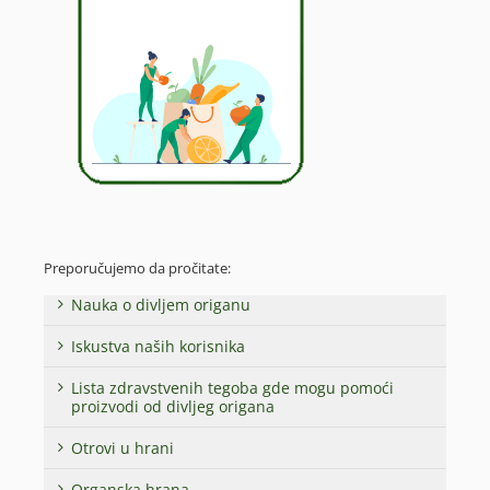
Preporučujemo da pročitate:
Nauka o divljem origanu
Iskustva naših korisnika
Lista zdravstvenih tegoba gde mogu pomoći
proizvodi od divljeg origana
Otrovi u hrani
Organska hrana