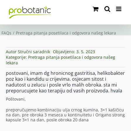
Skip
to
content
FAQs
Pretraga pitanja posetilaca i odgovora našeg lekara
Autor
Stručni saradnik
Objavljeno: 3. 5. 2023
Kategorije:
Pretraga pitanja posetilaca i odgovora našeg
lekara
postovani, imam dg hronicnog gastritisa, helikobakter
poz kao i kandidu u crijevima. osjecam sitost i
nadutost u zelucu i posle vrlo malih obroka. sta mi
preporucujete kao terapiju od vasih proizvoda. hvala
Poštovani,
preporučujemo kombinaciju ulja crnog kumina, 3×1 kašičicu
na dan, pre obroka 3 meseca u kontinuitetu i Origano strong
kapsule 3×1 na dan, posle obroka 20 dana