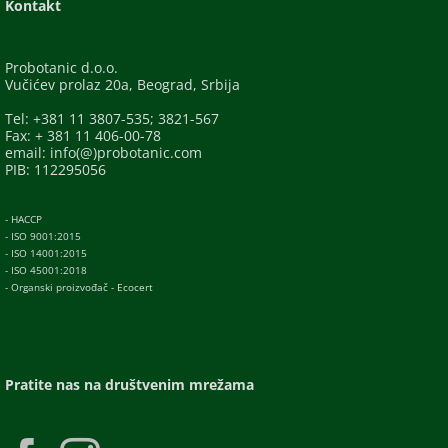
Kontakt
Probotanic d.o.o.
Vučićev prolaz 20a, Beograd, Srbija
Tel: +381 11 3807-535; 3821-567
Fax: + 381 11 406-00-78
email: info(@)probotanic.com
PIB: 112295056
- HACCP
- ISO 9001:2015
- ISO 14001:2015
- ISO 45001:2018
- Organski proizvođač - Ecocert
Pratite nas na društvenim mrežama