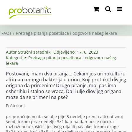
Skip
to
content
FAQs
Pretraga pitanja posetilaca i odgovora našeg lekara
Autor
Stručni saradnik
Objavljeno: 17. 6. 2023
Kategorije:
Pretraga pitanja posetilaca i odgovora našeg
lekara
Postovani, imam dva pitanja… Cekam jos urinokulturu
ali imam mnogo bakterija u urinu. Koji protokol divljeg
origana da primenim? Drugo pitanje, moj pas ima
esherihiu i stalno se vraca. Da li ulje diovljeg origana
moze da se primeni na pse?
Poštovani,
preporučujemo da se ulje pije 3 nedelje prema altrnativnoj
šemi, tokom prve nedelje 3×1 kap na dan posle obroka
razbaženo u kašičici jestivog ulja ili pavlake, tokom druge
3×2 i tokom treće 3×3. Uz ulje divljeg origana preporučujemo