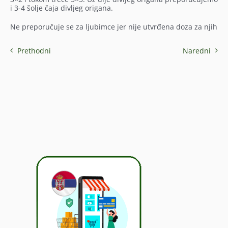
i 3-4 šolje čaja divljeg origana.
Ne preporučuje se za ljubimce jer nije utvrđena doza za njih
Prethodni
Naredni