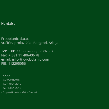
Kontakt
Probotanic d.o.o.
Vučićev prolaz 20a, Beograd, Srbija
Tel: +381 11 3807-535; 3821-567
Fax: + 381 11 406-00-78
email: info(@)probotanic.com
PIB: 112295056
- HACCP
- ISO 9001:2015
- ISO 14001:2015
- ISO 45001:2018
- Organski proizvođač - Ecocert