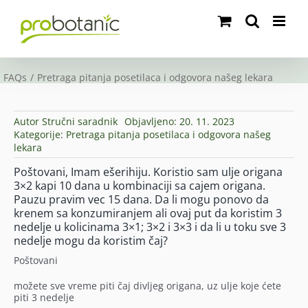
Skip
to
content
FAQs
Pretraga pitanja posetilaca i odgovora našeg lekara
Autor
Stručni saradnik
Objavljeno: 20. 11. 2023
Kategorije:
Pretraga pitanja posetilaca i odgovora našeg
lekara
Poštovani, Imam ešerihiju. Koristio sam ulje origana
3×2 kapi 10 dana u kombinaciji sa cajem origana.
Pauzu pravim vec 15 dana. Da li mogu ponovo da
krenem sa konzumiranjem ali ovaj put da koristim 3
nedelje u kolicinama 3×1; 3×2 i 3×3 i da li u toku sve 3
nedelje mogu da koristim čaj?
Poštovani
možete sve vreme piti čaj divljeg origana, uz ulje koje ćete
piti 3 nedelje