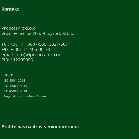
Kontakt
Probotanic d.o.o.
Vučićev prolaz 20a, Beograd, Srbija
Tel: +381 11 3807-535; 3821-567
Fax: + 381 11 406-00-78
email: info(@)probotanic.com
PIB: 112295056
- HACCP
- ISO 9001:2015
- ISO 14001:2015
- ISO 45001:2018
- Organski proizvođač - Ecocert
Pratite nas na društvenim mrežama