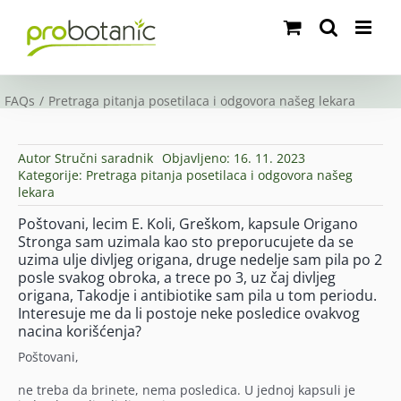
Skip
to
content
FAQs
Pretraga pitanja posetilaca i odgovora našeg lekara
Autor
Stručni saradnik
Objavljeno: 16. 11. 2023
Kategorije:
Pretraga pitanja posetilaca i odgovora našeg
lekara
Poštovani, lecim E. Koli, Greškom, kapsule Origano
Stronga sam uzimala kao sto preporucujete da se
uzima ulje divljeg origana, druge nedelje sam pila po 2
posle svakog obroka, a trece po 3, uz čaj divljeg
origana, Takodje i antibiotike sam pila u tom periodu.
Interesuje me da li postoje neke posledice ovakvog
nacina korišćenja?
Poštovani,
ne treba da brinete, nema posledica. U jednoj kapsuli je