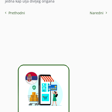
jedna kap ulja divljeg origana
Prethodni
Naredni