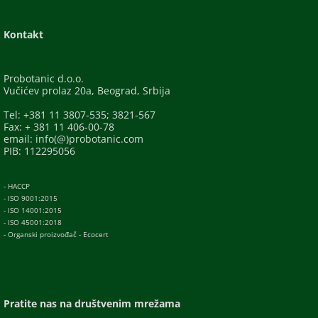
Kontakt
Probotanic d.o.o.
Vučićev prolaz 20a, Beograd, Srbija
Tel: +381 11 3807-535; 3821-567
Fax: + 381 11 406-00-78
email: info(@)probotanic.com
PIB: 112295056
- HACCP
- ISO 9001:2015
- ISO 14001:2015
- ISO 45001:2018
- Organski proizvođač - Ecocert
Pratite nas na društvenim mrežama