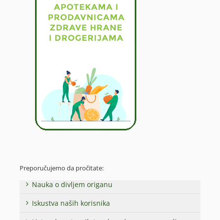
Preporučujemo da pročitate:
Nauka o divljem origanu
Iskustva naših korisnika