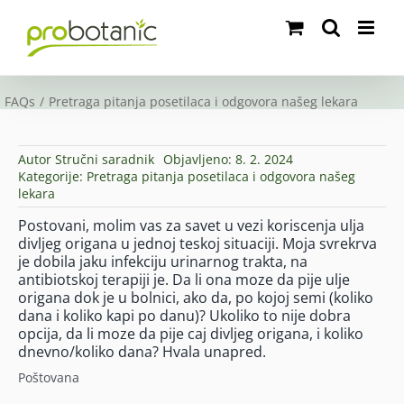
Skip
to
content
FAQs
Pretraga pitanja posetilaca i odgovora našeg lekara
Autor
Stručni saradnik
Objavljeno: 8. 2. 2024
Kategorije:
Pretraga pitanja posetilaca i odgovora našeg
lekara
Postovani, molim vas za savet u vezi koriscenja ulja
divljeg origana u jednoj teskoj situaciji. Moja svrekrva
je dobila jaku infekciju urinarnog trakta, na
antibiotskoj terapiji je. Da li ona moze da pije ulje
origana dok je u bolnici, ako da, po kojoj semi (koliko
dana i koliko kapi po danu)? Ukoliko to nije dobra
opcija, da li moze da pije caj divljeg origana, i koliko
dnevno/koliko dana? Hvala unapred.
Poštovana