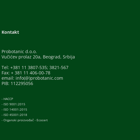
Kontakt
Probotanic d.o.o.
Vučićev prolaz 20a, Beograd, Srbija
Tel: +381 11 3807-535; 3821-567
Fax: + 381 11 406-00-78
email: info(@)probotanic.com
PIB: 112295056
- HACCP
- ISO 9001:2015
- ISO 14001:2015
- ISO 45001:2018
- Organski proizvođač - Ecocert