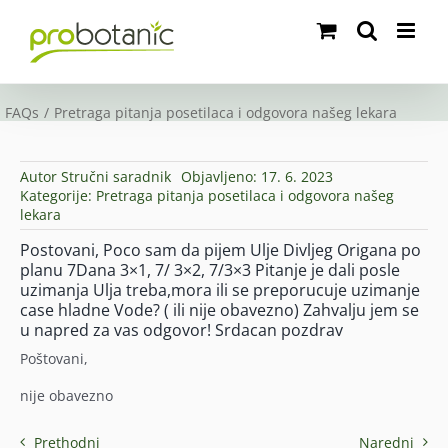
Skip
to
content
FAQs
Pretraga pitanja posetilaca i odgovora našeg lekara
Autor
Stručni saradnik
Objavljeno: 17. 6. 2023
Kategorije:
Pretraga pitanja posetilaca i odgovora našeg
lekara
Postovani, Poco sam da pijem Ulje Divljeg Origana po
planu 7Dana 3×1, 7/ 3×2, 7/3×3 Pitanje je dali posle
uzimanja Ulja treba,mora ili se preporucuje uzimanje
case hladne Vode? ( ili nije obavezno) Zahvalju jem se
u napred za vas odgovor! Srdacan pozdrav
Poštovani,
nije obavezno
Prethodni
Naredni