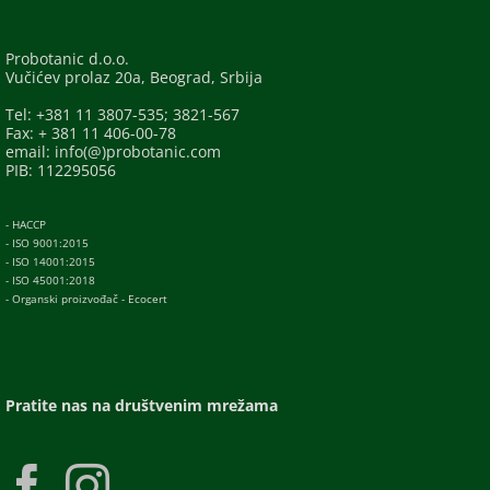
Probotanic d.o.o.
Vučićev prolaz 20a, Beograd, Srbija
Tel: +381 11 3807-535; 3821-567
Fax: + 381 11 406-00-78
email: info(@)probotanic.com
PIB: 112295056
- HACCP
- ISO 9001:2015
- ISO 14001:2015
- ISO 45001:2018
- Organski proizvođač - Ecocert
Pratite nas na društvenim mrežama