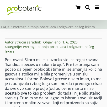
Skip
to
content
FAQs
Pretraga pitanja posetilaca i odgovora našeg lekara
Autor
Stručni saradnik
Objavljeno: 1. 6. 2023
Kategorije:
Pretraga pitanja posetilaca i odgovora našeg
lekara
Postovani, Skoro mi je iz uzorka stolice registrovana
“kandida species u malom broju“. Pre testiranja sam
poceo da pijem probiotik i time mi se smanjila kolicina
gasova a stolica mi je bila promenjiva u smislu
ucestalosti i forme. Bolove i grceve nisam imao, to me
je i zbunjivalo i zbog toga sam mozda i predugo cekao
da sve ovo samo prodje (od polovine marta mi se
ucestalo sve to kao problem, do tada i nije bilo stalno
stanje ). Trudim se da prilagodim ishranu ovoj situaciji
i konkreno molim za savet koji od proizvoda sa sajta