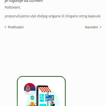
je najbolje da uzmem
Poštovani,
preporučujemo ulje divljeg origana ili Origano strng kapsule
Prethodni
Naredni