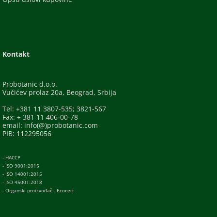
Kontakt
Probotanic d.o.o.
Vučićev prolaz 20a, Beograd, Srbija
Tel: +381 11 3807-535; 3821-567
Fax: + 381 11 406-00-78
email: info(@)probotanic.com
PIB: 112295056
- HACCP
- ISO 9001:2015
- ISO 14001:2015
- ISO 45001:2018
- Organski proizvođač - Ecocert