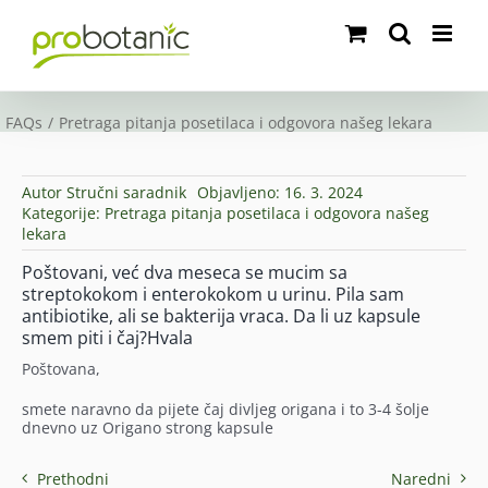
Skip
to
content
FAQs
Pretraga pitanja posetilaca i odgovora našeg lekara
Autor
Stručni saradnik
Objavljeno: 16. 3. 2024
Kategorije:
Pretraga pitanja posetilaca i odgovora našeg
lekara
Poštovani, već dva meseca se mucim sa
streptokokom i enterokokom u urinu. Pila sam
antibiotike, ali se bakterija vraca. Da li uz kapsule
smem piti i čaj?Hvala
Poštovana,
smete naravno da pijete čaj divljeg origana i to 3-4 šolje
dnevno uz Origano strong kapsule
Prethodni
Naredni