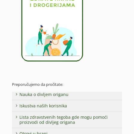
Preporučujemo da pročitate:
Nauka o divljem origanu
Iskustva naših korisnika
Lista zdravstvenih tegoba gde mogu pomoći
proizvodi od divljeg origana
Otrovi u hrani