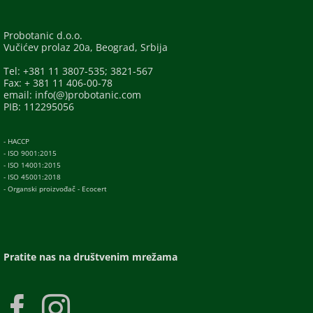
Probotanic d.o.o.
Vučićev prolaz 20a, Beograd, Srbija
Tel: +381 11 3807-535; 3821-567
Fax: + 381 11 406-00-78
email: info(@)probotanic.com
PIB: 112295056
- HACCP
- ISO 9001:2015
- ISO 14001:2015
- ISO 45001:2018
- Organski proizvođač - Ecocert
Pratite nas na društvenim mrežama