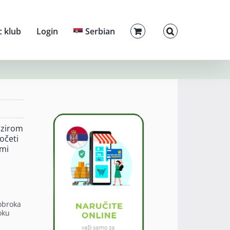
c klub
Login
Serbian
bzirom
očeti
 mi
obroka
oku