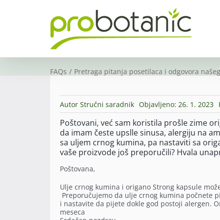
Skip
to
content
FAQs
Pretraga pitanja posetilaca i odgovora našeg
Autor
Stručni saradnik
Objavljeno: 26. 1. 2023
Poštovani, već sam koristila prošle zime or
da imam česte upslle sinusa, alergiju na ambr
sa uljem crnog kumina, pa nastaviti sa origa
vaše proizvode još preporučili? Hvala unap
Poštovana,
Ulje crnog kumina i origano Strong kapsule možet
Preporučujemo da ulje crnog kumina počnete pit
i nastavite da pijete dokle god postoji alergen.
meseca