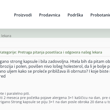
Proizvodi
Prodavnica
Podrška
Probotani
 lekara
Kategorije:
Pretraga pitanja posetilaca i odgovora našeg lekara
igano strong kapsule i bila zadovoljna. Htela bih da pitam o
ozija i polen, povišen nivo lošeg holesterol, da li je bolje p
no uljem kako se proleće približava ili obrnuto? I koje biste
red
e i paralelno piti.
i 2 meseca pre početka pojave alergena 3×1 kašičicu na dan, pre 
 Origano Strong kapsule se piju 3×1 na dan posle obroka 20 dana u t