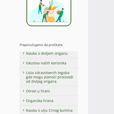
Preporučujemo da pročitate:
Nauka o divljem origanu
Iskustva naših korisnika
Lista zdravstvenih tegoba
gde mogu pomoći proizvodi
od divljeg origana
Otrovi u hrani
Organska hrana
Nauka o ulju Crnog kumina