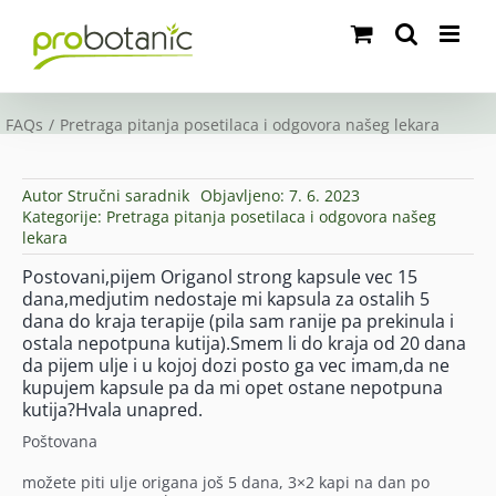
Skip
to
content
FAQs
Pretraga pitanja posetilaca i odgovora našeg lekara
Autor
Stručni saradnik
Objavljeno: 7. 6. 2023
Kategorije:
Pretraga pitanja posetilaca i odgovora našeg
lekara
Postovani,pijem Origanol strong kapsule vec 15
dana,medjutim nedostaje mi kapsula za ostalih 5
dana do kraja terapije (pila sam ranije pa prekinula i
ostala nepotpuna kutija).Smem li do kraja od 20 dana
da pijem ulje i u kojoj dozi posto ga vec imam,da ne
kupujem kapsule pa da mi opet ostane nepotpuna
kutija?Hvala unapred.
Poštovana
možete piti ulje origana još 5 dana, 3×2 kapi na dan po