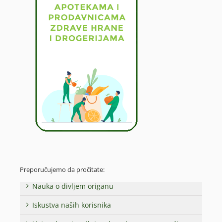
Preporučujemo da pročitate:
Nauka o divljem origanu
Iskustva naših korisnika