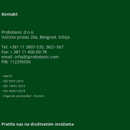
Kontakt
Probotanic d.o.o.
Vučićev prolaz 20a, Beograd, Srbija
Tel: +381 11 3807-535; 3821-567
Fax: + 381 11 406-00-78
email: info(@)probotanic.com
PIB: 112295056
- HACCP
- ISO 9001:2015
- ISO 14001:2015
- ISO 45001:2018
- Organski proizvođač - Ecocert
Pratite nas na društvenim mrežama