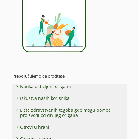
Preporučujemo da pročitate:
Nauka o divljem origanu
Iskustva naših korisnika
Lista zdravstvenih tegoba gde mogu pomoći
proizvodi od divljeg origana
Otrovi u hrani
Organska hrana