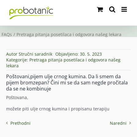
Skip
to
content
FAQs
Pretraga pitanja posetilaca i odgovora našeg lekara
Autor
Stručni saradnik
Objavljeno: 30. 5. 2023
Kategorije:
Pretraga pitanja posetilaca i odgovora našeg
lekara
Poštovani,pijem ulje crnog kumina. Da li smem da
pijem bromzepan? Čini mi se da sam negde pročitala
da se ne kombinuje
Poštovana,
možete piti ulje crnog kumina i propisanu terapiju
Prethodni
Naredni