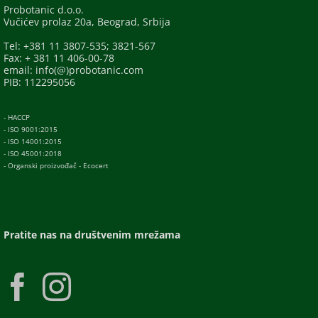
Probotanic d.o.o.
Vučićev prolaz 20a, Beograd, Srbija
Tel: +381 11 3807-535; 3821-567
Fax: + 381 11 406-00-78
email: info(@)probotanic.com
PIB: 112295056
- HACCP
- ISO 9001:2015
- ISO 14001:2015
- ISO 45001:2018
- Organski proizvođač - Ecocert
Pratite nas na društvenim mrežama