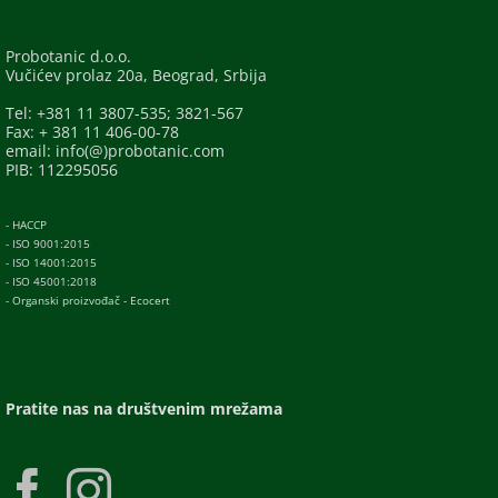
Probotanic d.o.o.
Vučićev prolaz 20a, Beograd, Srbija
Tel: +381 11 3807-535; 3821-567
Fax: + 381 11 406-00-78
email: info(@)probotanic.com
PIB: 112295056
- HACCP
- ISO 9001:2015
- ISO 14001:2015
- ISO 45001:2018
- Organski proizvođač - Ecocert
Pratite nas na društvenim mrežama