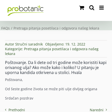
Skip
to
content
FAQs
Pretraga pitanja posetilaca i odgovora našeg lekara
Autor
Stručni saradnik
Objavljeno: 19. 12. 2022
Kategorije:
Pretraga pitanja posetilaca i odgovora našeg
lekara
Poštovanje. Da li dete od tri godine može koristiti kapi
orivanog ulja? Ako može kako i koliko? U pitanju je
uporna kandida otkrivena u stolici. Hvala
Poštovana,
Od šeste godine života se može piti ulje divljeg origana
Srdačan pozdrav
Prethodni
Naredni