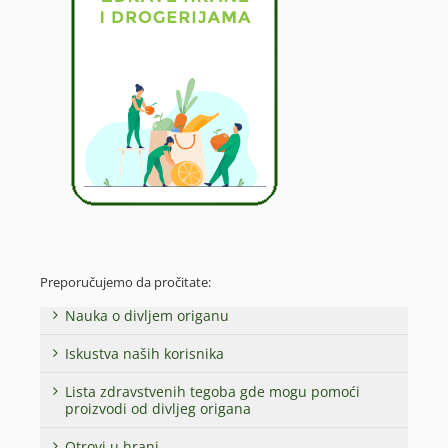
Preporučujemo da pročitate:
Nauka o divljem origanu
Iskustva naših korisnika
Lista zdravstvenih tegoba gde mogu pomoći
proizvodi od divljeg origana
Otrovi u hrani