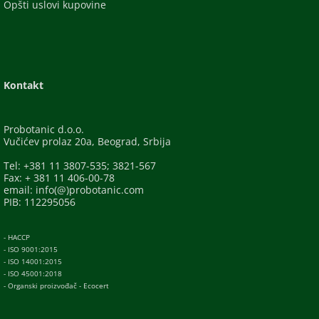
Opšti uslovi kupovine
Kontakt
Probotanic d.o.o.
Vučićev prolaz 20a, Beograd, Srbija
Tel: +381 11 3807-535; 3821-567
Fax: + 381 11 406-00-78
email: info(@)probotanic.com
PIB: 112295056
- HACCP
- ISO 9001:2015
- ISO 14001:2015
- ISO 45001:2018
- Organski proizvođač - Ecocert