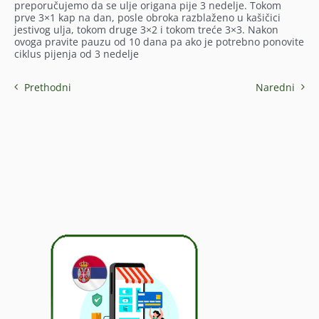
preporučujemo da se ulje origana pije 3 nedelje. Tokom
prve 3×1 kap na dan, posle obroka razblaženo u kašičici
jestivog ulja, tokom druge 3×2 i tokom treće 3×3. Nakon
ovoga pravite pauzu od 10 dana pa ako je potrebno ponovite
ciklus pijenja od 3 nedelje
Prethodni
Naredni