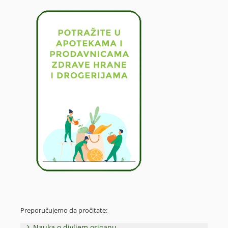
Preporučujemo da pročitate:
Nauka o divljem origanu