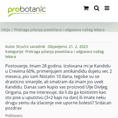
Skip
to
content
FAQs
Pretraga pitanja posetilaca i odgovora našeg lekara
Autor
Stručni saradnik
Objavljeno: 21. 2. 2023
Kategorije:
Pretraga pitanja posetilaca i odgovora našeg
lekara
Postovanje, Imam 28 godina. Izolovana mi je Kandidu
u Crevima 60%, primenjujem antikandidu dujetu vec 2
meseca, pio sam Nistatin 10 dana, tegobe su se
drasticno smanjile, ali smatram da imam jos uvek
Kandidu. Danas sam kupio vas proizvod Ulje Divljeg
Origana, pa me interesuje, da li da ga kostistim kao
sto pise u uputstvu (3×2 kapi na dan) ili imate neku
drugu semu da izlacenje ove uporne bolesti? Srdacan
pozdrav
Poštovani,