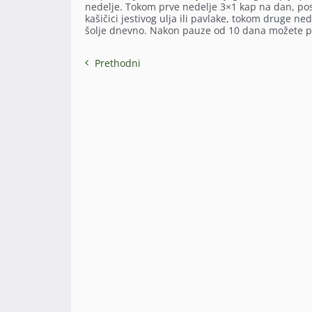
nedelje. Tokom prve nedelje 3×1 kap na dan, po
kašičici jestivog ulja ili pavlake, tokom druge n
šolje dnevno. Nakon pauze od 10 dana možete pon
Prethodni