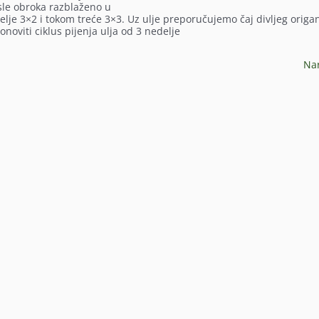
sle obroka razblaženo u
edelje 3×2 i tokom treće 3×3. Uz ulje preporučujemo čaj divljeg origa
oviti ciklus pijenja ulja od 3 nedelje
Na