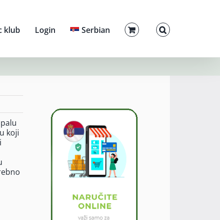
c klub
Login
Serbian
upalu
u koji
i
u
trebno