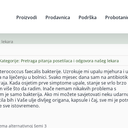
Proizvodi
Prodavnica
Podrška
Probotani
 lekara
Kategorije:
Pretraga pitanja posetilaca i odgovora našeg lekara
terococcus faecalis bakterije. Uzrokuje mi upalu mjehura i 
na liječenju u bolnici. Svako mjesec dana sam na antibiotik
raja. Kada osjetim prve simptome upale, stanje se vrlo brzo 
am više što da radim. Inače nemam nikakvih problema s
m je samo bakterija. Ako mi možete savjetovati neku udarn
la bih i Vaše ulje divljeg origana, kapsule i čaj, sve mi je po
e sve istovremeno.
ema alternativnoj šemi 3