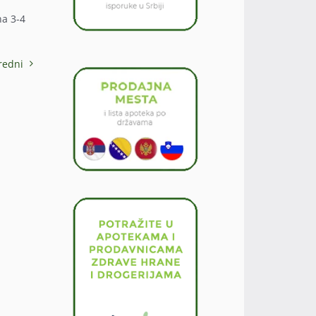
na 3-4
redni