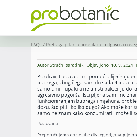
Skip
to
content
FAQs
Pretraga pitanja posetilaca i odgovora našeg
Autor
Stručni saradnik
Objavljeno: 10. 9. 2024
Pozdrav, trebala bi mi pomoć u liječenju en
bubrega, zbog čega sam do sada 4 puta bila 
samo umiri upalu a ne uništi bakteriju do k
agresivno pogorša. Iscrpljena sam i ne zn
funkcioniranjem bubrega i mjehura, proble
dozu, što piti i koliko dugo? Ako može koristi
samo ne znam kako konzumirati i može li s
Poštovana
Preporučujemo da se ulje divljeg origana pije pr