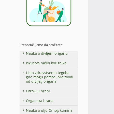
Preporučujemo da pročitate:
Nauka o divljem origanu
Iskustva naših korisnika
Lista zdravstvenih tegoba
gde mogu pomoći proizvodi
od divljeg origana
Otrovi u hrani
Organska hrana
Nauka o ulju Crnog kumina