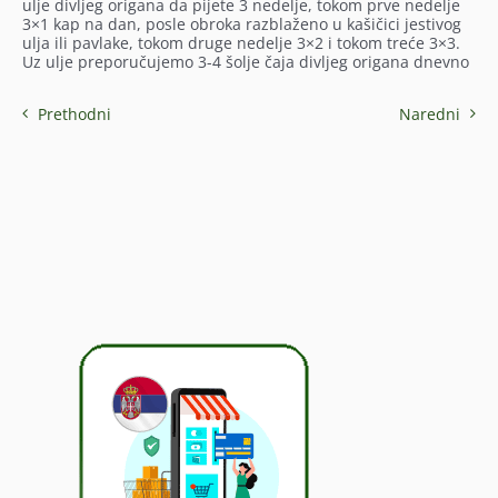
ulje divljeg origana da pijete 3 nedelje, tokom prve nedelje
3×1 kap na dan, posle obroka razblaženo u kašičici jestivog
ulja ili pavlake, tokom druge nedelje 3×2 i tokom treće 3×3.
Uz ulje preporučujemo 3-4 šolje čaja divljeg origana dnevno
Prethodni
Naredni