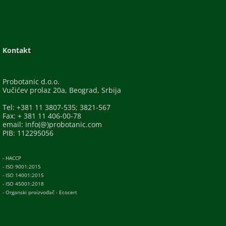
Kontakt
Probotanic d.o.o.
Vučićev prolaz 20a, Beograd, Srbija
Tel: +381 11 3807-535; 3821-567
Fax: + 381 11 406-00-78
email: info(@)probotanic.com
PIB: 112295056
- HACCP
- ISO 9001:2015
- ISO 14001:2015
- ISO 45001:2018
- Organski proizvođač - Ecocert