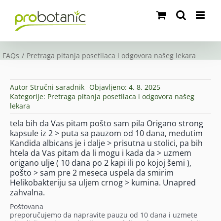
Skip
to
content
FAQs
Pretraga pitanja posetilaca i odgovora našeg lekara
Autor
Stručni saradnik
Objavljeno: 4. 8. 2025
Kategorije:
Pretraga pitanja posetilaca i odgovora našeg
lekara
tela bih da Vas pitam pošto sam pila Origano strong
kapsule iz 2 > puta sa pauzom od 10 dana, međutim
Kandida albicans je i dalje > prisutna u stolici, pa bih
htela da Vas pitam da li mogu i kada da > uzmem
origano ulje ( 10 dana po 2 kapi ili po kojoj šemi ),
pošto > sam pre 2 meseca uspela da smirim
Helikobakteriju sa uljem crnog > kumina. Unapred
zahvalna.
Poštovana
preporučujemo da napravite pauzu od 10 dana i uzmete