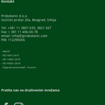
Kontakt
Probotanic d.o.o.
Vučićev prolaz 20a, Beograd, Srbija
Tel: +381 11 3807-535; 3821-567
Fax: + 381 11 406-00-78
email: info(@)probotanic.com
PIB: 112295056
- HACCP
- ISO 9001:2015
- ISO 14001:2015
- ISO 45001:2018
- Organski proizvođač - Ecocert
Pratite nas na društvenim mrežama