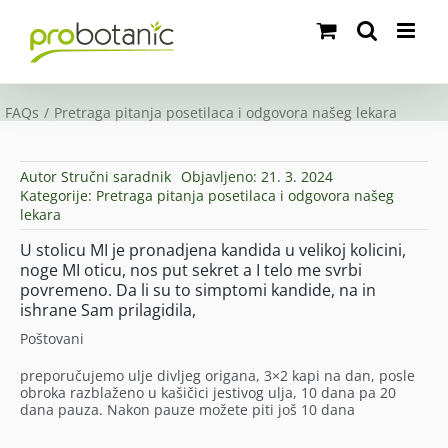
Skip
to
content
FAQs
Pretraga pitanja posetilaca i odgovora našeg lekara
Autor
Stručni saradnik
Objavljeno: 21. 3. 2024
Kategorije:
Pretraga pitanja posetilaca i odgovora našeg
lekara
U stolicu MI je pronadjena kandida u velikoj kolicini,
noge MI oticu, nos put sekret a I telo me svrbi
povremeno. Da li su to simptomi kandide, na in
ishrane Sam prilagidila,
Poštovani
preporučujemo ulje divljeg origana, 3×2 kapi na dan, posle
obroka razblaženo u kašičici jestivog ulja, 10 dana pa 20
dana pauza. Nakon pauze možete piti još 10 dana