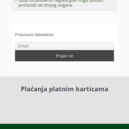
Lista zdravstvenih tegoba gde mogu pomoći
proizvodi od divljeg origana
Probotanic Newsletter
Plaćanja platnim karticama