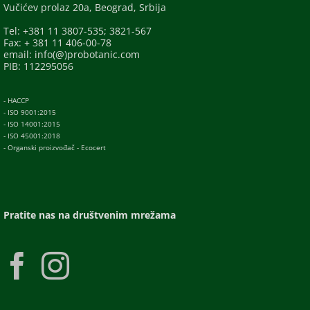
Vučićev prolaz 20a, Beograd, Srbija
Tel: +381 11 3807-535; 3821-567
Fax: + 381 11 406-00-78
email: info(@)probotanic.com
PIB: 112295056
- HACCP
- ISO 9001:2015
- ISO 14001:2015
- ISO 45001:2018
- Organski proizvođač - Ecocert
Pratite nas na društvenim mrežama