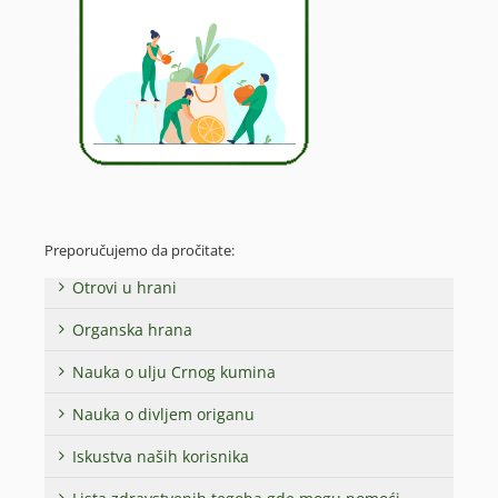
Preporučujemo da pročitate:
Otrovi u hrani
Organska hrana
Nauka o ulju Crnog kumina
Nauka o divljem origanu
Iskustva naših korisnika