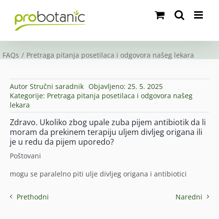
Skip
to
content
FAQs
Pretraga pitanja posetilaca i odgovora našeg lekara
Autor
Stručni saradnik
Objavljeno: 25. 5. 2025
Kategorije:
Pretraga pitanja posetilaca i odgovora našeg
lekara
Zdravo. Ukoliko zbog upale zuba pijem antibiotik da li
moram da prekinem terapiju uljem divljeg origana ili
je u redu da pijem uporedo?
Poštovani
mogu se paralelno piti ulje divljeg origana i antibiotici
Prethodni
Naredni