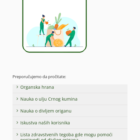
Preporučujemo da pročitate:
Organska hrana
Nauka o ulju Crnog kumina
Nauka o divljem origanu
Iskustva naših korisnika
Lista zdravstvenih tegoba gde mogu pomoći
proizvodi od divljeg origana