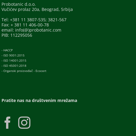
Probotanic d.o.o.
Vučićev prolaz 20a, Beograd, Srbija
Tel: +381 11 3807-535; 3821-567
Fax: + 381 11 406-00-78
email: info(@)probotanic.com
PIB: 112295056
- HACCP
- ISO 9001:2015
- ISO 14001:2015
- ISO 45001:2018
- Organski proizvođač - Ecocert
Pratite nas na društvenim mrežama