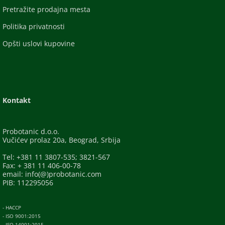
Pretražite prodajna mesta
Politika privatnosti
Opšti uslovi kupovine
Kontakt
Probotanic d.o.o.
Vučićev prolaz 20a, Beograd, Srbija
Tel: +381 11 3807-535; 3821-567
Fax: + 381 11 406-00-78
email: info(@)probotanic.com
PIB: 112295056
- HACCP
- ISO 9001:2015
- ISO 14001:2015