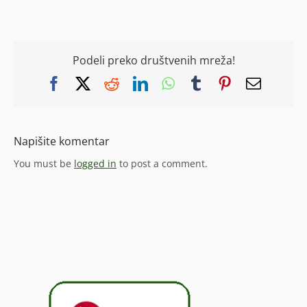
Podeli preko društvenih mreža!
Facebook
X
Reddit
LinkedIn
WhatsApp
Tumblr
Pinterest
Email
Napišite komentar
You must be
logged in
to post a comment.