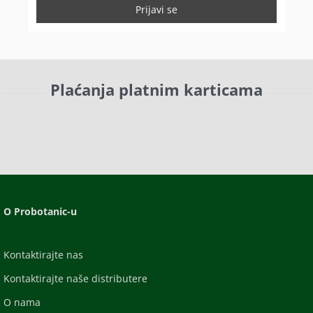
Plaćanja platnim karticama
O Probotanic-u
Kontaktirajte nas
Kontaktirajte naše distributere
O nama