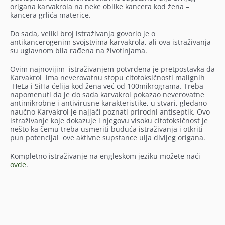
origana karvakrola na neke oblike kancera kod žena –
kancera grlića materice.
Do sada, veliki broj istraživanja govorio je o
antikancerogenim svojstvima karvakrola, ali ova istraživanja
su uglavnom bila rađena na životinjama.
Ovim najnovijim istraživanjem potvrđena je pretpostavka da
Karvakrol ima neverovatnu stopu citotoksičnosti malignih
HeLa i SiHa ćelija kod žena već od 100mikrograma. Treba
napomenuti da je do sada karvakrol pokazao neverovatne
antimikrobne i antivirusne karakteristike, u stvari, gledano
naučno Karvakrol je najjači poznati prirodni antiseptik. Ovo
istraživanje koje dokazuje i njegovu visoku citotoksičnost je
nešto ka čemu treba usmeriti buduća istraživanja i otkriti
pun potencijal ove aktivne supstance ulja divljeg origana.
Kompletno istraživanje na engleskom jeziku možete naći
ovde
.