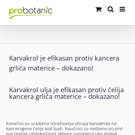
Skip
to
content
Karvakrol je efikasan protiv kancera
grlića materice – dokazano!
Karvakrol ulja je efikasan protiv ćelija
kancera grlića materice – dokazano!
Konačno su uradjena istraživanja uticaja karvakrola na
kancerogene ćelije kod ljudi. Naučnici su nedavno po prvi
put ispitali citotoksičnost aktivne supstance ulja divljeg