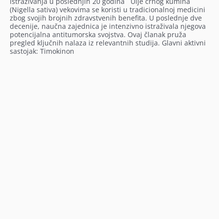
istraživanja u poslednjih 20 godina Ulje crnog kumina
(Nigella sativa) vekovima se koristi u tradicionalnoj medicini
zbog svojih brojnih zdravstvenih benefita. U poslednje dve
decenije, naučna zajednica je intenzivno istraživala njegova
potencijalna antitumorska svojstva. Ovaj članak pruža
pregled ključnih nalaza iz relevantnih studija. Glavni aktivni
sastojak: Timokinon