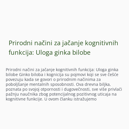
Prirodni načini za jačanje kognitivnih
funkcija: Uloga ginka bilobe
Prirodni načini za jačanje kognitivnih funkcija: Uloga ginka
bilobe Ginko biloba i kognicija su pojmovi koji se sve češće
povezuju kada se govori o prirodnim načinima za
poboljšanje mentalnih sposobnosti. Ova drevna biljka,
poznata po svojoj otpornosti i dugovečnosti, sve više privlači
pažnju naučnika zbog potencijalnog pozitivnog uticaja na
kognitivne funkcije. U ovom članku istražujemo