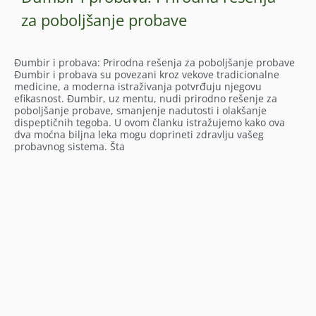
za poboljšanje probave
Đumbir i probava: Prirodna rešenja za poboljšanje probave
Đumbir i probava su povezani kroz vekove tradicionalne
medicine, a moderna istraživanja potvrđuju njegovu
efikasnost. Đumbir, uz mentu, nudi prirodno rešenje za
poboljšanje probave, smanjenje nadutosti i olakšanje
dispeptičnih tegoba. U ovom članku istražujemo kako ova
dva moćna biljna leka mogu doprineti zdravlju vašeg
probavnog sistema. Šta