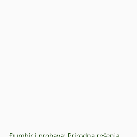
Đumbir i probava: Prirodna rešenja