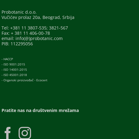
Probotanic d.o.o.
Vučićev prolaz 20a, Beograd, Srbija
Tel: +381 11 3807-535; 3821-567
Fax: + 381 11 406-00-78
email: info(@)probotanic.com
PIB: 112295056
- HACCP
- ISO 9001:2015
- ISO 14001:2015
- ISO 45001:2018
- Organski proizvođač - Ecocert
Pratite nas na društvenim mrežama