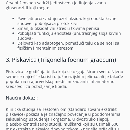
Crveni ženshen sadrži jedinstvena jedinjenja zvana
ginsenozidi koji mogu:
Povećati proizvodnju azot-oksida, koji opušta krvne
sudove i poboljšava protok krvi
Smanjiti oksidativni stres u tkivima penisa
Poboljšati funkciju endotela (unutrašnjeg sloja krvnih
sudova)
Delovati kao adaptogen, pomažući telu da se nosi sa
fizičkim i mentalnim stresom
3. Piskavica (Trigonella foenum-graecum)
Piskavica je godišnja biljka koja se uzgaja širom sveta. Njeno
seme se najčešće koristi u južnoazijskim jelima, ali je takođe
popularna u ajurvedskoj medicini kao anti-inflamatorno
sredstvo i za poboljšanje libida.
Naučni dokazi:
Klinička studija sa Testofen-om (standardizovani ekstrakt
piskavice) pokazala je značajno povećanje u poddomenima
seksualnog uzbuđenja i orgazma. U dvostruko slepoj,
placebo-kontrolisanoj studiji, muškarci koji su uzimali 600
mg ekstrakta piskavice dnevno tokom 6 nedelja prijavili su