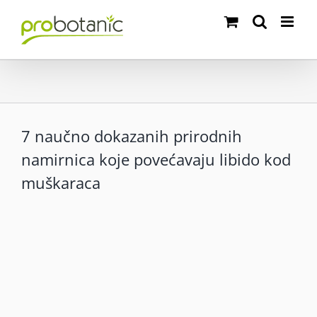
Skip
to
content
7 naučno dokazanih prirodnih
namirnica koje povećavaju libido kod
muškaraca