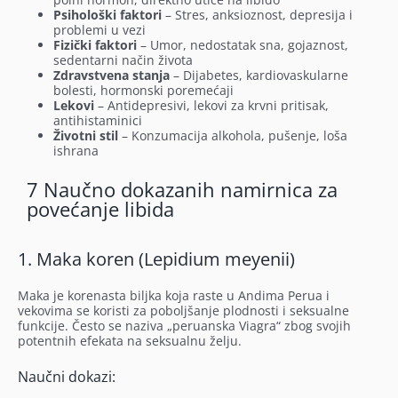
Psihološki faktori
– Stres, anksioznost, depresija i
problemi u vezi
Fizički faktori
– Umor, nedostatak sna, gojaznost,
sedentarni način života
Zdravstvena stanja
– Dijabetes, kardiovaskularne
bolesti, hormonski poremećaji
Lekovi
– Antidepresivi, lekovi za krvni pritisak,
antihistaminici
Životni stil
– Konzumacija alkohola, pušenje, loša
ishrana
7 Naučno dokazanih namirnica za
povećanje libida
1. Maka koren (Lepidium meyenii)
Maka je korenasta biljka koja raste u Andima Perua i
vekovima se koristi za poboljšanje plodnosti i seksualne
funkcije. Često se naziva „peruanska Viagra“ zbog svojih
potentnih efekata na seksualnu želju.
Naučni dokazi: