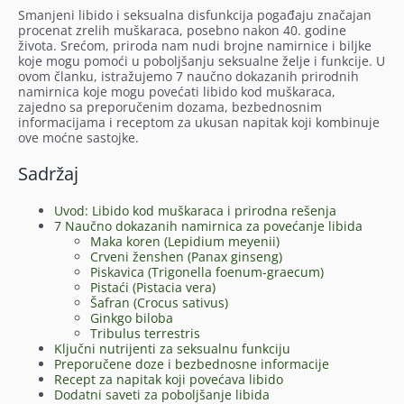
Smanjeni libido i seksualna disfunkcija pogađaju značajan
procenat zrelih muškaraca, posebno nakon 40. godine
života. Srećom, priroda nam nudi brojne namirnice i biljke
koje mogu pomoći u poboljšanju seksualne želje i funkcije. U
ovom članku, istražujemo 7 naučno dokazanih prirodnih
namirnica koje mogu povećati libido kod muškaraca,
zajedno sa preporučenim dozama, bezbednosnim
informacijama i receptom za ukusan napitak koji kombinuje
ove moćne sastojke.
Sadržaj
Uvod: Libido kod muškaraca i prirodna rešenja
7 Naučno dokazanih namirnica za povećanje libida
Maka koren (Lepidium meyenii)
Crveni ženshen (Panax ginseng)
Piskavica (Trigonella foenum-graecum)
Pistaći (Pistacia vera)
Šafran (Crocus sativus)
Ginkgo biloba
Tribulus terrestris
Ključni nutrijenti za seksualnu funkciju
Preporučene doze i bezbednosne informacije
Recept za napitak koji povećava libido
Dodatni saveti za poboljšanje libida