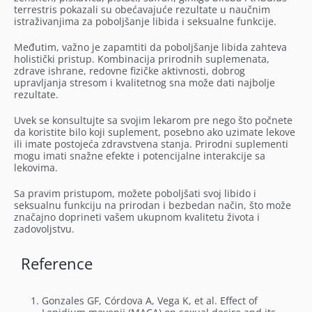
terrestris pokazali su obećavajuće rezultate u naučnim
istraživanjima za poboljšanje libida i seksualne funkcije.
Međutim, važno je zapamtiti da poboljšanje libida zahteva
holistički pristup. Kombinacija prirodnih suplemenata,
zdrave ishrane, redovne fizičke aktivnosti, dobrog
upravljanja stresom i kvalitetnog sna može dati najbolje
rezultate.
Uvek se konsultujte sa svojim lekarom pre nego što počnete
da koristite bilo koji suplement, posebno ako uzimate lekove
ili imate postojeća zdravstvena stanja. Prirodni suplementi
mogu imati snažne efekte i potencijalne interakcije sa
lekovima.
Sa pravim pristupom, možete poboljšati svoj libido i
seksualnu funkciju na prirodan i bezbedan način, što može
značajno doprineti vašem ukupnom kvalitetu života i
zadovoljstvu.
Reference
Gonzales GF, Córdova A, Vega K, et al. Effect of