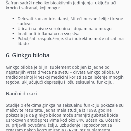
Šafran sadrži nekoliko bioaktivnih jedinjenja, uključujući
krocin i safranal, koji mogu:
Delovati kao antioksidansi, štiteći nervne ćelije i krvne
sudove
Uticati na nivoe serotonina i dopamina u mozgu
Imati anti-inflamatorna svojstva
Poboljšati raspoloženje, što indirektno može uticati na
libido
6. Ginkgo biloba
Ginkgo biloba je biljni suplement dobijen iz jedne od
najstarijih vrsta drveća na svetu – drveta Ginkgo biloba. U
tradicionalnoj kineskoj medicini koristi se za lečenje mnogih
tegoba, uključujući depresiju i lošu seksualnu funkciju.
Naučni dokazi:
Studije o efektima ginkga na seksualnu funkciju pokazale su
mešovite rezultate. Jedna mala studija iz 1998. godine
pokazala je da ginkgo biloba može smanjiti gubitak libida
uzrokovan antidepresivima kod oko 84% učesnika. Učesnici
su prijavili povećanu želju, uzbuđenje i sposobnost za
orgazam nakon konzumiranja 60-240 mg suplementa