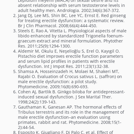
Lepidium meyenii (MACA) on sexual desire and its
absent relationship with serum testosterone levels in
adult healthy men. Andrologia. 2002;34(6):367-372.
Jang DJ, Lee MS, Shin BC, Lee YC, Ernst E. Red ginseng
for treating erectile dysfunction: a systematic review.
Br J Clin Pharmacol. 2008;66(4):444-450.
Steels E, Rao A, Vitetta L. Physiological aspects of male
libido enhanced by standardized Trigonella foenum-
graecum extract and mineral formulation. Phytother
Res. 2011;25(9):1294-1300.
Aldemir M, Okulu E, Neşelioğlu S, Erel O, Kayıgil O.
Pistachio diet improves erectile function parameters
and serum lipid profiles in patients with erectile
dysfunction. Int J Impot Res. 2011;23(1):32-38.
Shamsa A, Hosseinzadeh H, Molaei M, Shakeri MT,
Rajabi O. Evaluation of Crocus sativus L. (saffron) on
male erectile dysfunction: a pilot study.
Phytomedicine. 2009;16(8):690-693.
Cohen AJ, Bartlik B. Ginkgo biloba for antidepressant-
induced sexual dysfunction. J Sex Marital Ther.
1998;24(2):139-143.
Gauthaman K, Ganesan AP. The hormonal effects of
Tribulus terrestris and its role in the management of
male erectile dysfunction–an evaluation using
primates, rabbit and rat. Phytomedicine. 2008;15(1-
2):44-54.
Esposito K, Giugliano F, Di Palo C, et al. Effect of