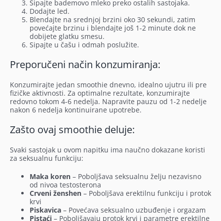
Sipajte bademovo mleko preko ostalih sastojaka.
Dodajte led.
Blendajte na srednjoj brzini oko 30 sekundi, zatim
povećajte brzinu i blendajte još 1-2 minute dok ne
dobijete glatku smesu.
Sipajte u čašu i odmah poslužite.
Preporučeni način konzumiranja:
Konzumirajte jedan smoothie dnevno, idealno ujutru ili pre
fizičke aktivnosti. Za optimalne rezultate, konzumirajte
redovno tokom 4-6 nedelja. Napravite pauzu od 1-2 nedelje
nakon 6 nedelja kontinuirane upotrebe.
Zašto ovaj smoothie deluje:
Svaki sastojak u ovom napitku ima naučno dokazane koristi
za seksualnu funkciju:
Maka koren
– Poboljšava seksualnu želju nezavisno
od nivoa testosterona
Crveni ženshen
– Poboljšava erektilnu funkciju i protok
krvi
Piskavica
– Povećava seksualno uzbuđenje i orgazam
Pistaći
– Poboljšavaju protok krvi i parametre erektilne