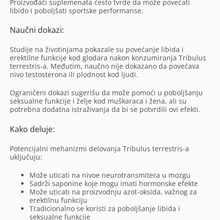
Proizvođači suplemenata često tvrde da može povećati
libido i poboljšati sportske performanse.
Naučni dokazi:
Studije na životinjama pokazale su povećanje libida i
erektilne funkcije kod glodara nakon konzumiranja Tribulus
terrestris-a. Međutim, naučno nije dokazano da povećava
nivo testosterona ili plodnost kod ljudi.
Ograničeni dokazi sugerišu da može pomoći u poboljšanju
seksualne funkcije i želje kod muškaraca i žena, ali su
potrebna dodatna istraživanja da bi se potvrdili ovi efekti.
Kako deluje:
Potencijalni mehanizmi delovanja Tribulus terrestris-a
uključuju:
Može uticati na nivoe neurotransmitera u mozgu
Sadrži saponine koje mogu imati hormonske efekte
Može uticati na proizvodnju azot-oksida, važnog za
erektilnu funkciju
Tradicionalno se koristi za poboljšanje libida i
seksualne funkcije