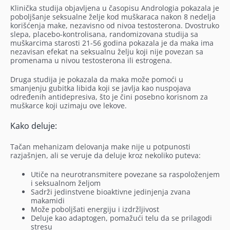
Klinička studija objavljena u časopisu Andrologia pokazala je
poboljšanje seksualne želje kod muškaraca nakon 8 nedelja
korišćenja make, nezavisno od nivoa testosterona. Dvostruko
slepa, placebo-kontrolisana, randomizovana studija sa
muškarcima starosti 21-56 godina pokazala je da maka ima
nezavisan efekat na seksualnu želju koji nije povezan sa
promenama u nivou testosterona ili estrogena.
Druga studija je pokazala da maka može pomoći u
smanjenju gubitka libida koji se javlja kao nuspojava
određenih antidepresiva, što je čini posebno korisnom za
muškarce koji uzimaju ove lekove.
Kako deluje:
Tačan mehanizam delovanja make nije u potpunosti
razjašnjen, ali se veruje da deluje kroz nekoliko puteva:
Utiče na neurotransmitere povezane sa raspoloženjem
i seksualnom željom
Sadrži jedinstvene bioaktivne jedinjenja zvana
makamidi
Može poboljšati energiju i izdržljivost
Deluje kao adaptogen, pomažući telu da se prilagodi
stresu