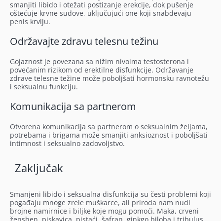
smanjiti libido i otežati postizanje erekcije, dok pušenje
oštećuje krvne sudove, uključujući one koji snabdevaju
penis krvlju.
Održavajte zdravu telesnu težinu
Gojaznost je povezana sa nižim nivoima testosterona i
povećanim rizikom od erektilne disfunkcije. Održavanje
zdrave telesne težine može poboljšati hormonsku ravnotežu
i seksualnu funkciju.
Komunikacija sa partnerom
Otvorena komunikacija sa partnerom o seksualnim željama,
potrebama i brigama može smanjiti anksioznost i poboljšati
intimnost i seksualno zadovoljstvo.
Zaključak
Smanjeni libido i seksualna disfunkcija su česti problemi koji
pogađaju mnoge zrele muškarce, ali priroda nam nudi
brojne namirnice i biljke koje mogu pomoći. Maka, crveni
ženshen, piskavica, pistaći, šafran, ginkgo biloba i tribulus