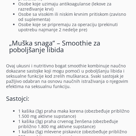
Osobe koje uzimaju antikoagulanse (lekove za
razređivanje krvi)
Osobe sa visokim ili niskim krvnim pritiskom (zavisno
od suplementa)
Osobe koje se pripremaju za operaciju (prekinuti
upotrebu najmanje 2 nedelje pre)
„Muška snaga“ – Smoothie za
poboljšanje libida
Ovaj ukusni i nutritivno bogat smoothie kombinuje naučno
dokazane sastojke koji mogu pomoći u poboljšanju libida i
seksualne funkcije kod zrelih muškaraca. Svaki sastojak je
pažljivo odabran na osnovu naučnih istraživanja o njegovim
efektima na seksualnu funkciju.
Sastojci:
1 kašika (3g) praha maka korena (obezbeđuje približno
1.500 mg aktivne supstance)
1 kašika (3g) praha crvenog ženšena (obezbeđuje
približno 1.800 mg aktivne supstance)
1 kašika (5g) mlevene piskavice (obezbeđuje približno