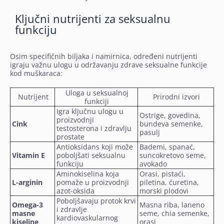
Ključni nutrijenti za seksualnu
funkciju
Osim specifičnih biljaka i namirnica, određeni nutrijenti
igraju važnu ulogu u održavanju zdrave seksualne funkcije
kod muškaraca:
Uloga u seksualnoj
Nutrijent
Prirodni izvori
funkciji
Igra ključnu ulogu u
Ostrige, govedina,
proizvodnji
Cink
bundeva semenke,
testosterona i zdravlju
pasulj
prostate
Antioksidans koji može
Bademi, spanać,
Vitamin E
poboljšati seksualnu
suncokretovo seme,
funkciju
avokado
Aminokiselina koja
Orasi, pistaći,
L-arginin
pomaže u proizvodnji
piletina, ćuretina,
azot-oksida
morski plodovi
Poboljšavaju protok krvi
Omega-3
Masna riba, laneno
i zdravlje
masne
seme, chia semenke,
kardiovaskularnog
kiseline
orasi