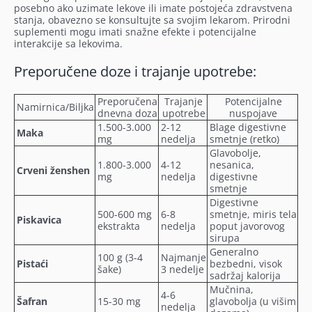
posebno ako uzimate lekove ili imate postojeća zdravstvena
stanja, obavezno se konsultujte sa svojim lekarom. Prirodni
suplementi mogu imati snažne efekte i potencijalne
interakcije sa lekovima.
Preporučene doze i trajanje upotrebe:
Preporučena
Trajanje
Potencijalne
Namirnica/Biljka
dnevna doza
upotrebe
nuspojave
1.500-3.000
2-12
Blage digestivne
Maka
mg
nedelja
smetnje (retko)
Glavobolje,
1.800-3.000
4-12
nesanica,
Crveni ženshen
mg
nedelja
digestivne
smetnje
Digestivne
500-600 mg
6-8
smetnje, miris tela
Piskavica
ekstrakta
nedelja
poput javorovog
sirupa
Generalno
100 g (3-4
Najmanje
Pistaći
bezbedni, visok
šake)
3 nedelje
sadržaj kalorija
Mučnina,
4-6
Šafran
15-30 mg
glavobolja (u višim
nedelja