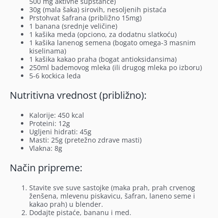
500 mg aktivne supstance)
30g (mala šaka) sirovih, nesoljenih pistaća
Prstohvat šafrana (približno 15mg)
1 banana (srednje veličine)
1 kašika meda (opciono, za dodatnu slatkoću)
1 kašika lanenog semena (bogato omega-3 masnim
kiselinama)
1 kašika kakao praha (bogat antioksidansima)
250ml bademovog mleka (ili drugog mleka po izboru)
5-6 kockica leda
Nutritivna vrednost (približno):
Kalorije: 450 kcal
Proteini: 12g
Ugljeni hidrati: 45g
Masti: 25g (pretežno zdrave masti)
Vlakna: 8g
Način pripreme:
Stavite sve suve sastojke (maka prah, prah crvenog
ženšena, mlevenu piskavicu, šafran, laneno seme i
kakao prah) u blender.
Dodajte pistaće, bananu i med.