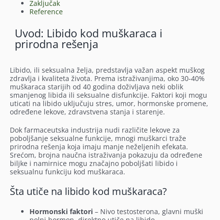
Zaključak
Reference
Uvod: Libido kod muškaraca i
prirodna rešenja
Libido, ili seksualna želja, predstavlja važan aspekt muškog
zdravlja i kvaliteta života. Prema istraživanjima, oko 30-40%
muškaraca starijih od 40 godina doživljava neki oblik
smanjenog libida ili seksualne disfunkcije. Faktori koji mogu
uticati na libido uključuju stres, umor, hormonske promene,
određene lekove, zdravstvena stanja i starenje.
Dok farmaceutska industrija nudi različite lekove za
poboljšanje seksualne funkcije, mnogi muškarci traže
prirodna rešenja koja imaju manje neželjenih efekata.
Srećom, brojna naučna istraživanja pokazuju da određene
biljke i namirnice mogu značajno poboljšati libido i
seksualnu funkciju kod muškaraca.
Šta utiče na libido kod muškaraca?
Hormonski faktori
– Nivo testosterona, glavni muški
polni hormon, direktno utiče na libido