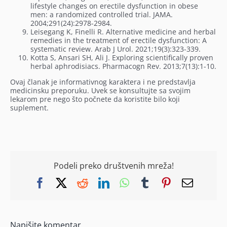
lifestyle changes on erectile dysfunction in obese
men: a randomized controlled trial. JAMA.
2004;291(24):2978-2984.
Leisegang K, Finelli R. Alternative medicine and herbal
remedies in the treatment of erectile dysfunction: A
systematic review. Arab J Urol. 2021;19(3):323-339.
Kotta S, Ansari SH, Ali J. Exploring scientifically proven
herbal aphrodisiacs. Pharmacogn Rev. 2013;7(13):1-10.
Ovaj članak je informativnog karaktera i ne predstavlja
medicinsku preporuku. Uvek se konsultujte sa svojim
lekarom pre nego što počnete da koristite bilo koji
suplement.
Podeli preko društvenih mreža!
Facebook
X
Reddit
LinkedIn
WhatsApp
Tumblr
Pinterest
Email
Napišite komentar