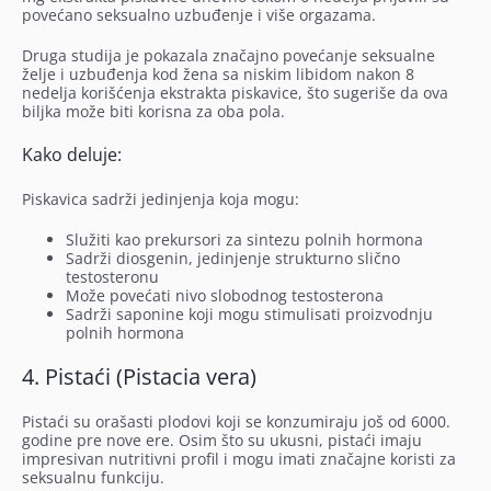
povećano seksualno uzbuđenje i više orgazama.
Druga studija je pokazala značajno povećanje seksualne
želje i uzbuđenja kod žena sa niskim libidom nakon 8
nedelja korišćenja ekstrakta piskavice, što sugeriše da ova
biljka može biti korisna za oba pola.
Kako deluje:
Piskavica sadrži jedinjenja koja mogu:
Služiti kao prekursori za sintezu polnih hormona
Sadrži diosgenin, jedinjenje strukturno slično
testosteronu
Može povećati nivo slobodnog testosterona
Sadrži saponine koji mogu stimulisati proizvodnju
polnih hormona
4. Pistaći (Pistacia vera)
Pistaći su orašasti plodovi koji se konzumiraju još od 6000.
godine pre nove ere. Osim što su ukusni, pistaći imaju
impresivan nutritivni profil i mogu imati značajne koristi za
seksualnu funkciju.