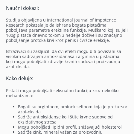
Naučni dokazi:
Studija objavljena u International Journal of Impotence
Research pokazala je da ishrana bogata pistaćima
poboljšava parametre erektilne funkcije. Muškarci koji su jeli
100g pistaća dnevno tokom 3 nedelje doživeli su značajno
poboljšanje protoka krvi kroz penis i čvršće erekcije.
Istraživači su zaključili da ovi efekti mogu biti povezani sa
visokim sadržajem antioksidanasa i arginina u pistaćima,
koji mogu poboljšati zdravlje krvnih sudova i proizvodnju
azot-oksida.
Kako deluje:
Pistaći mogu poboljšati seksualnu funkciju kroz nekoliko
mehanizama:
Bogati su argininom, aminokiselinom koja je prekursor
azot-oksida
Sadrže antioksidanse koji štite krvne sudove od
oksidativnog stresa
Mogu poboljšati lipidni profil, snižavajući holesterol
Sadrže cink, mineral važan za proizvodnju