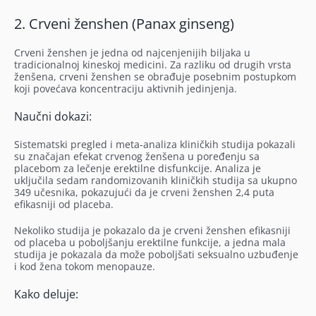
2. Crveni ženshen (Panax ginseng)
Crveni ženshen je jedna od najcenjenijih biljaka u
tradicionalnoj kineskoj medicini. Za razliku od drugih vrsta
ženšena, crveni ženshen se obrađuje posebnim postupkom
koji povećava koncentraciju aktivnih jedinjenja.
Naučni dokazi:
Sistematski pregled i meta-analiza kliničkih studija pokazali
su značajan efekat crvenog ženšena u poređenju sa
placebom za lečenje erektilne disfunkcije. Analiza je
uključila sedam randomizovanih kliničkih studija sa ukupno
349 učesnika, pokazujući da je crveni ženshen 2,4 puta
efikasniji od placeba.
Nekoliko studija je pokazalo da je crveni ženshen efikasniji
od placeba u poboljšanju erektilne funkcije, a jedna mala
studija je pokazala da može poboljšati seksualno uzbuđenje
i kod žena tokom menopauze.
Kako deluje: