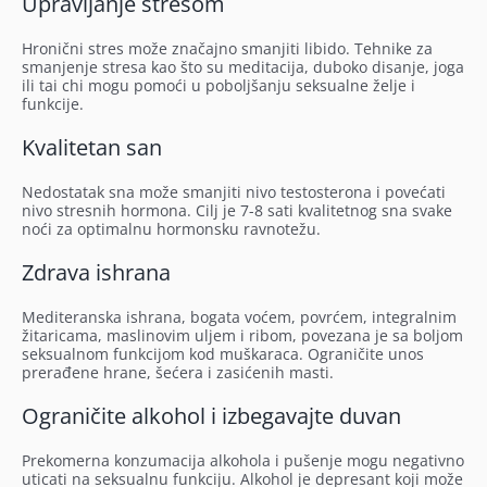
Upravljanje stresom
Hronični stres može značajno smanjiti libido. Tehnike za
smanjenje stresa kao što su meditacija, duboko disanje, joga
ili tai chi mogu pomoći u poboljšanju seksualne želje i
funkcije.
Kvalitetan san
Nedostatak sna može smanjiti nivo testosterona i povećati
nivo stresnih hormona. Cilj je 7-8 sati kvalitetnog sna svake
noći za optimalnu hormonsku ravnotežu.
Zdrava ishrana
Mediteranska ishrana, bogata voćem, povrćem, integralnim
žitaricama, maslinovim uljem i ribom, povezana je sa boljom
seksualnom funkcijom kod muškaraca. Ograničite unos
prerađene hrane, šećera i zasićenih masti.
Ograničite alkohol i izbegavajte duvan
Prekomerna konzumacija alkohola i pušenje mogu negativno
uticati na seksualnu funkciju. Alkohol je depresant koji može