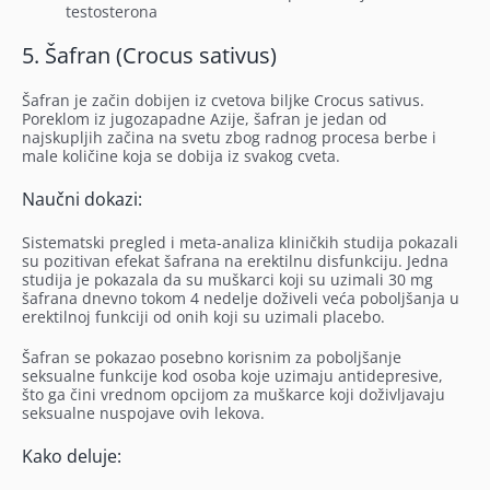
testosterona
5. Šafran (Crocus sativus)
Šafran je začin dobijen iz cvetova biljke Crocus sativus.
Poreklom iz jugozapadne Azije, šafran je jedan od
najskupljih začina na svetu zbog radnog procesa berbe i
male količine koja se dobija iz svakog cveta.
Naučni dokazi:
Sistematski pregled i meta-analiza kliničkih studija pokazali
su pozitivan efekat šafrana na erektilnu disfunkciju. Jedna
studija je pokazala da su muškarci koji su uzimali 30 mg
šafrana dnevno tokom 4 nedelje doživeli veća poboljšanja u
erektilnoj funkciji od onih koji su uzimali placebo.
Šafran se pokazao posebno korisnim za poboljšanje
seksualne funkcije kod osoba koje uzimaju antidepresive,
što ga čini vrednom opcijom za muškarce koji doživljavaju
seksualne nuspojave ovih lekova.
Kako deluje: