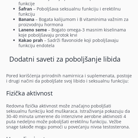
funkcije
Šafran
– Poboljšava seksualnu funkciju i erektilnu
funkciju
Banana
– Bogata kalijumom i B vitaminima važnim za
proizvodnju hormona
Laneno seme
– Bogato omega-3 masnim kiselinama
koje poboljšavaju protok krvi
Kakao prah
– Sadrži flavonoide koji poboljšavaju
funkciju endotela
Dodatni saveti za poboljšanje libida
Pored korišćenja prirodnih namirnica i suplemenata, postoje
i drugi načini da poboljšate svoj libido i seksualnu funkciju:
Fizička aktivnost
Redovna fizička aktivnost može značajno poboljšati
seksualnu funkciju kod muškaraca. Istraživanja pokazuju da
30-40 minuta umerene do intenzivne aerobne aktivnosti 4
puta nedeljno može poboljšati erektilnu funkciju. Vežbe
snage takođe mogu pomoći u povećanju nivoa testosterona.