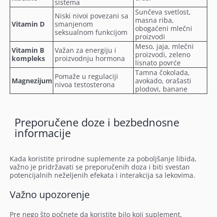
sistema
Sunčeva svetlost,
Niski nivoi povezani sa
masna riba,
Vitamin D
smanjenom
obogaćeni mlečni
seksualnom funkcijom
proizvodi
Meso, jaja, mlečni
Vitamin B
Važan za energiju i
proizvodi, zeleno
kompleks
proizvodnju hormona
lisnato povrće
Tamna čokolada,
Pomaže u regulaciji
Magnezijum
avokado, orašasti
nivoa testosterona
plodovi, banane
Preporučene doze i bezbednosne
informacije
Kada koristite prirodne suplemente za poboljšanje libida,
važno je pridržavati se preporučenih doza i biti svestan
potencijalnih neželjenih efekata i interakcija sa lekovima.
Važno upozorenje
Pre nego što počnete da koristite bilo koji suplement,