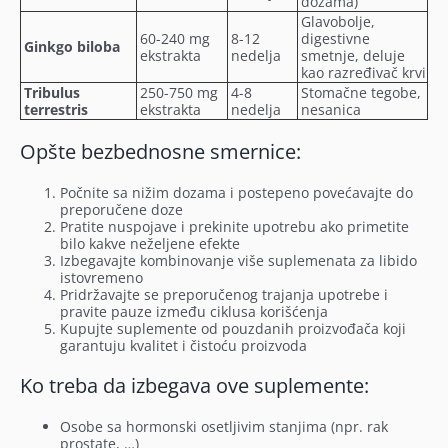
dozama)
Glavobolje,
60-240 mg
8-12
digestivne
Ginkgo biloba
ekstrakta
nedelja
smetnje, deluje
kao razređivač krvi
Tribulus
250-750 mg
4-8
Stomačne tegobe,
terrestris
ekstrakta
nedelja
nesanica
Opšte bezbednosne smernice:
Počnite sa nižim dozama i postepeno povećavajte do
preporučene doze
Pratite nuspojave i prekinite upotrebu ako primetite
bilo kakve neželjene efekte
Izbegavajte kombinovanje više suplemenata za libido
istovremeno
Pridržavajte se preporučenog trajanja upotrebe i
pravite pauze između ciklusa korišćenja
Kupujte suplemente od pouzdanih proizvođača koji
garantuju kvalitet i čistoću proizvoda
Ko treba da izbegava ove suplemente:
Osobe sa hormonski osetljivim stanjima (npr. rak
prostate, …)