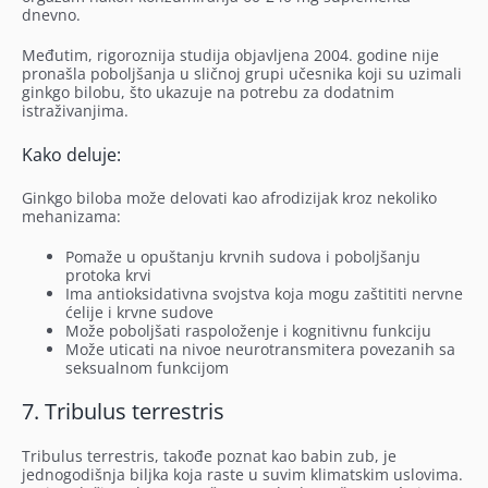
dnevno.
Međutim, rigoroznija studija objavljena 2004. godine nije
pronašla poboljšanja u sličnoj grupi učesnika koji su uzimali
ginkgo bilobu, što ukazuje na potrebu za dodatnim
istraživanjima.
Kako deluje:
Ginkgo biloba može delovati kao afrodizijak kroz nekoliko
mehanizama:
Pomaže u opuštanju krvnih sudova i poboljšanju
protoka krvi
Ima antioksidativna svojstva koja mogu zaštititi nervne
ćelije i krvne sudove
Može poboljšati raspoloženje i kognitivnu funkciju
Može uticati na nivoe neurotransmitera povezanih sa
seksualnom funkcijom
7. Tribulus terrestris
Tribulus terrestris, takođe poznat kao babin zub, je
jednogodišnja biljka koja raste u suvim klimatskim uslovima.